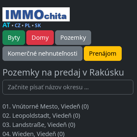
AT
•
CZ
•
PL
•
SK
Byty
Domy
Pozemky
Komerčné nehnuteľnosti
Prenájom
Pozemky na predaj v Rakúsku
01. Vnútorné Mesto, Viedeň (0)
02. Leopoldstadt, Viedeň (0)
03. Landstraße, Viedeň (0)
04. Wieden, Viedeň (0)