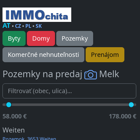
AT
•
CZ
•
PL
•
SK
Byty
Domy
Pozemky
Komerčné nehnuteľnosti
Prenájom
Pozemky na predaj
Melk
58.000 €
178.000 €
Weiten
Pozemok, 3653 Weiten