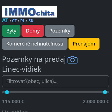
AT
•
CZ
•
PL
•
SK
Byty
Domy
Pozemky
Komerčné nehnuteľnosti
Prenájom
Pozemky na predaj
Linec-vidiek
115.000 €
2.000.000 €