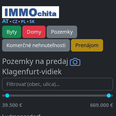
AT
•
CZ
•
PL
•
SK
Byty
Domy
Pozemky
Komerčné nehnuteľnosti
Prenájom
Pozemky na predaj
Klagenfurt-vidiek
39.500 €
669.000 €