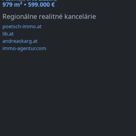
979 m² • 599.000 €
Regionálne realitné kancelárie
poetsch-immo.at
lib.at
andreaskarg.at
immo-agentur.com