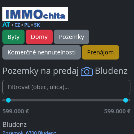
AT
•
CZ
•
PL
•
SK
Byty
Domy
Pozemky
Komerčné nehnuteľnosti
Prenájom
Pozemky na predaj
Bludenz
599.000 €
599.000 €
Bludenz
Pozemok, 6700 Bludenz