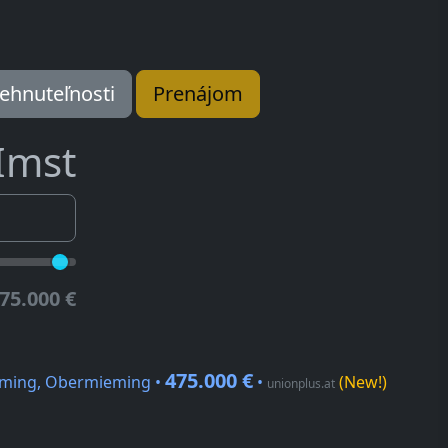
ehnuteľnosti
Prenájom
Imst
75.000 €
475.000 €
eming, Obermieming •
•
(New!)
unionplus.at