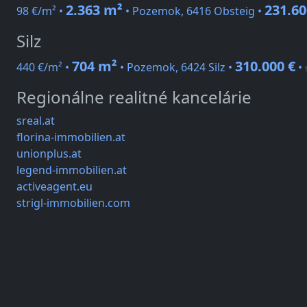
2.363 m²
231.60
98 €/m² •
• Pozemok, 6416 Obsteig •
Silz
704 m²
310.000 €
440 €/m² •
• Pozemok, 6424 Silz •
•
Regionálne realitné kancelárie
sreal.at
florina-immobilien.at
unionplus.at
legend-immobilien.at
activeagent.eu
strigl-immobilien.com