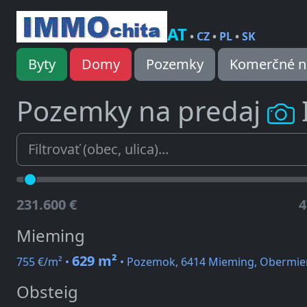
AT
•
CZ
•
PL
•
SK
Byty
Domy
Pozemky
Komerčné n
Pozemky na predaj
231.600 €
4
Mieming
629 m²
755 €/m² •
• Pozemok, 6414 Mieming, Obermi
Obsteig