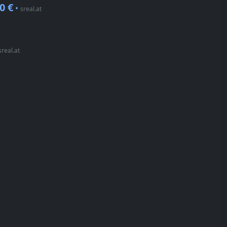
0 €
•
sreal.at
sreal.at