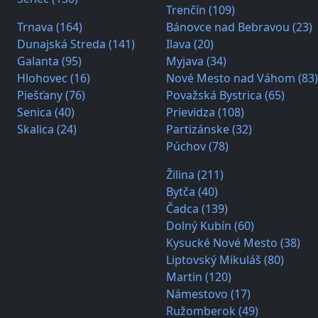
Trenčín (109)
Trnava (164)
Bánovce nad Bebravou (23)
Dunajská Streda (141)
Ilava (20)
Galanta (95)
Myjava (34)
Hlohovec (16)
Nové Mesto nad Váhom (83)
Piešťany (76)
Považská Bystrica (65)
Senica (40)
Prievidza (108)
Skalica (24)
Partizánske (32)
Púchov (78)
Žilina (211)
Bytča (40)
Čadca (139)
Dolný Kubín (60)
Kysucké Nové Mesto (38)
Liptovský Mikuláš (80)
Martin (120)
Námestovo (17)
Ružomberok (49)