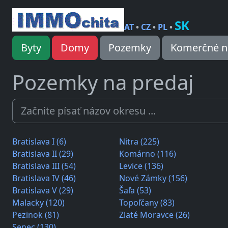
SK
AT
•
CZ
•
PL
•
Byty
Domy
Pozemky
Komerčné n
Pozemky na predaj
Bratislava I (6)
Nitra (225)
Bratislava II (29)
Komárno (116)
Bratislava III (54)
Levice (136)
Bratislava IV (46)
Nové Zámky (156)
Bratislava V (29)
Šaľa (53)
Malacky (120)
Topoľčany (83)
Pezinok (81)
Zlaté Moravce (26)
Senec (130)