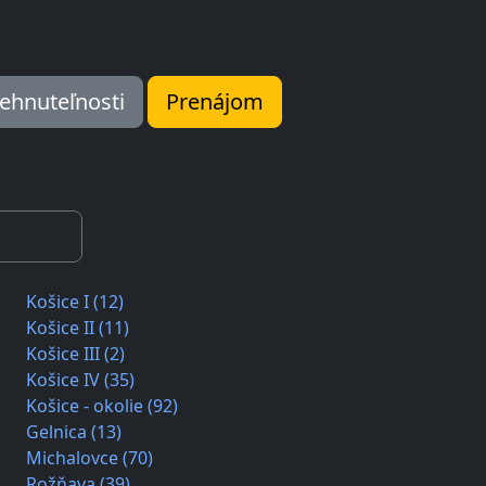
ehnuteľnosti
Prenájom
Košice I (12)
Košice II (11)
Košice III (2)
Košice IV (35)
Košice - okolie (92)
Gelnica (13)
Michalovce (70)
Rožňava (39)