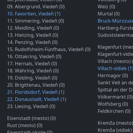
09. Alsergrund, Viedeň (0)
Weiz (0)
10. Favoriten, Viedeň (1)
Murtal (0)
11. Simmering, Viedeň (0)
Bruck-Mürzzusc
12. Meidling, Viedeň (0)
Hartberg-Fürste
13. Hietzing, Viedeň (0)
Südoststeierma
14. Penzing, Viedeň (0)
Klagenfurt (mes
15. Rudolfsheim-Fünfhaus, Viedeň (0)
Klagenfurt-vidie
16. Ottakring, Viedeň (0)
Villach (mesto) 
17. Hernals, Viedeň (0)
Villach-vidiek (1
18. Währing, Viedeň (0)
Hermagor (0)
19. Döbling, Viedeň (0)
Sankt Veit an de
20. Brigittenau, Viedeň (0)
Spittal an der D
21. Floridsdorf, Viedeň (1)
Völkermarkt (0)
22. Donaustadt, Viedeň (1)
Wolfsberg (0)
23. Liesing, Viedeň (0)
Feldkirchen (0)
Eisenstadt (mesto) (0)
Kremža (mesto)
Rust (mesto) (0)
Kremža (vidiek) 
Eisenstadt-okolie (0)