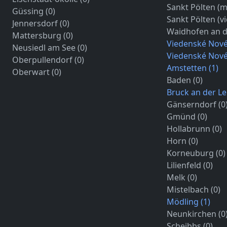
Sankt Pölten (m
Güssing (0)
Sankt Pölten (vi
Jennersdorf (0)
Waidhofen an d
Mattersburg (0)
Viedenské Nové
Neusiedl am See (0)
Viedenské Nové 
Oberpullendorf (0)
Amstetten (1)
Oberwart (0)
Baden (0)
Bruck an der Lei
Gänserndorf (0
Gmünd (0)
Hollabrunn (0)
Horn (0)
Korneuburg (0)
Lilienfeld (0)
Melk (0)
Mistelbach (0)
Mödling (1)
Neunkirchen (0
Scheibbs (0)