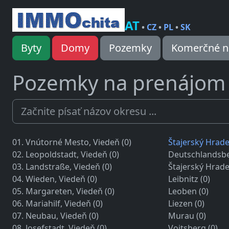
AT
•
CZ
•
PL
•
SK
Byty
Domy
Pozemky
Komerčné n
Pozemky na prenájom
01. Vnútorné Mesto, Viedeň (0)
Štajerský Hrade
02. Leopoldstadt, Viedeň (0)
Deutschlandsbe
03. Landstraße, Viedeň (0)
Štajerský Hrade
04. Wieden, Viedeň (0)
Leibnitz (0)
05. Margareten, Viedeň (0)
Leoben (0)
06. Mariahilf, Viedeň (0)
Liezen (0)
07. Neubau, Viedeň (0)
Murau (0)
08. Josefstadt, Viedeň (0)
Voitsberg (0)