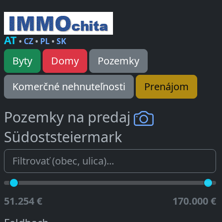
AT
•
CZ
•
PL
•
SK
Byty
Domy
Pozemky
Komerčné nehnuteľnosti
Prenájom
Pozemky na predaj
Südoststeiermark
51.254 €
170.000 €