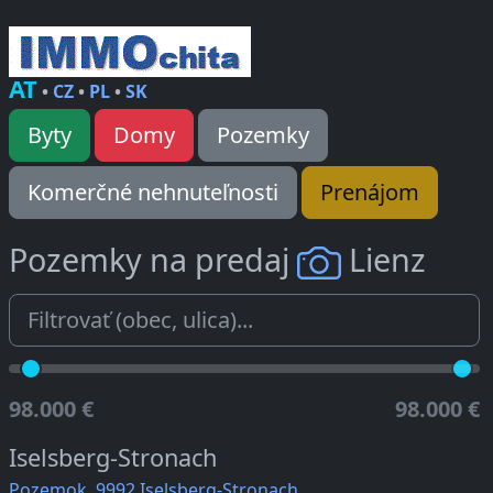
AT
•
CZ
•
PL
•
SK
Byty
Domy
Pozemky
Komerčné nehnuteľnosti
Prenájom
Pozemky na predaj
Lienz
98.000 €
98.000 €
Iselsberg-Stronach
Pozemok, 9992 Iselsberg-Stronach