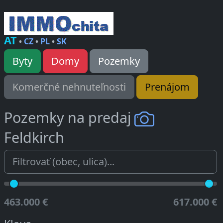
AT
•
CZ
•
PL
•
SK
Byty
Domy
Pozemky
Komerčné nehnuteľnosti
Prenájom
Pozemky na predaj
Feldkirch
463.000 €
617.000 €