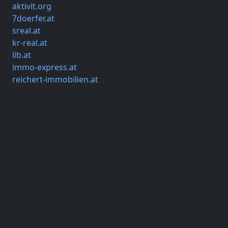
aktivit.org
7doerfer.at
sreal.at
kr-real.at
lib.at
immo-express.at
reichert-immobilien.at