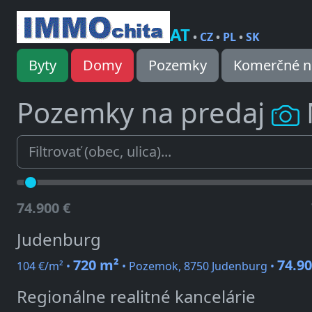
AT
•
CZ
•
PL
•
SK
Byty
Domy
Pozemky
Komerčné n
Pozemky na predaj
74.900 €
Judenburg
720 m²
74.90
104 €/m² •
• Pozemok, 8750 Judenburg •
Regionálne realitné kancelárie