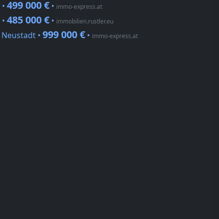
499 000 €
 •
•
immo-express.at
485 000 €
 •
•
immobilien.rustler.eu
999 000 €
 Neustadt •
•
immo-express.at