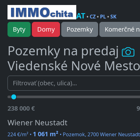
AT
•
CZ
•
PL
•
SK
Byty
Domy
Pozemky
Komerčné n
Pozemky na predaj
Viedenské Nové Mesto
238 000 €
9
Wiener Neustadt
1 061 m²
224 €/m² •
• Pozemok, 2700 Wiener Neustadt