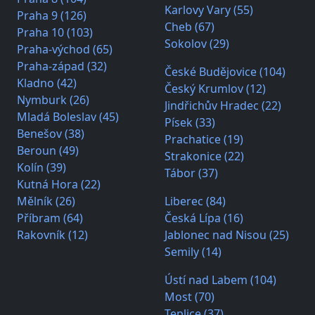
Karlovy Vary (55)
Praha 9 (126)
Cheb (67)
Praha 10 (103)
Sokolov (29)
Praha-východ (65)
Praha-západ (32)
České Budějovice (104)
Kladno (42)
Český Krumlov (12)
Nymburk (26)
Jindřichův Hradec (22)
Mladá Boleslav (45)
Písek (33)
Benešov (38)
Prachatice (19)
Beroun (49)
Strakonice (22)
Kolín (39)
Tábor (37)
Kutná Hora (22)
Mělník (26)
Liberec (84)
Příbram (64)
Česká Lípa (16)
Rakovník (12)
Jablonec nad Nisou (25)
Semily (14)
Ústí nad Labem (104)
Most (70)
Teplice (37)