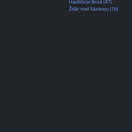
Havlíčkův Brod (47)
Žďár nad Sázavou (16)