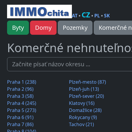
CZ
AT
•
•
PL
•
SK
Byty
Domy
Pozemky
Komerčné n
Komerčné nehnuteľnos
Praha 1 (238)
Plzeň-mesto (87)
Praha 2 (96)
Plzeň-juh (13)
Praha 3 (58)
Plzeň-sever (20)
Praha 4 (245)
Klatovy (16)
Praha 5 (273)
Domažlice (28)
Praha 6 (91)
Rokycany (9)
Praha 7 (86)
Tachov (21)
Praha 8 (104)