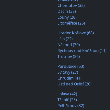
Chomutov (32)
Děčín (38)
Louny (28)
Litoměřice (26)
Hradec Králové (68)
Jičín (22)
Náchod (30)
Rychnov nad Kněžnou (11)
Trutnov (26)
Pardubice (53)
Svitavy (27)
Chrudim (41)
Ústí nad Orlicí (20)
Jihlava (42)
Třebíč (25)
Pelhřimov (32)