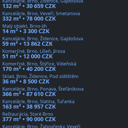
Kancelárie, Brno, Židenice, Gajdošova
132 m² • 30 659 CZK
Kancelárie, Brno, Veveří, Smetanova
332 m² • 78 000 CZK
Malý objekt, Brno-jih
14 m² • 3 300 CZK
Kancelárie, Brno, Židenice, Gajdošova
59 m² • 13 862 CZK
Komerčné, Brno, Líšeň, Jírova
51 m² • 12 000 CZK
Komerčné, Brno, Štýřice, Vídeňská
170 m² • 40 200 CZK
Sklad, Brno, Židenice, Pod sídlištěm
36 m² • 8 500 CZK
Kancelárie, Brno, Ponava, Štefánikova
366 m² • 87 610 CZK
Kancelárie, Brno, Slatina, Tuřanka
163 m² • 38 957 CZK
Reštaurácia, Staré Brno
377 m² • 90 000 CZK
Kancelárie, Brno, Žabovřesky, Veveří