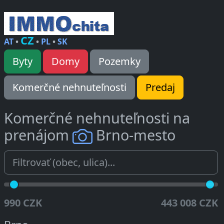
CZ
AT
•
•
PL
•
SK
Byty
Domy
Pozemky
Komerčné nehnuteľnosti
Predaj
Komerčné nehnuteľnosti na
prenájom
Brno-mesto
990 CZK
443 008 CZK