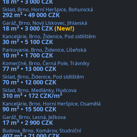
18 m² • 3 000 CZK
Sklad, Brno, Horní Heršpice, Bohunická
292 m² • 49 000 CZK
Garáž, Brno, Nový Lískovec, Jihlavská
18 m² • 3 000 CZK
(New!)
Kancelárie, Brno, Židenice, Pod sídlištěm
30 m² • 5 100 CZK
Parkovanie, Brno, Židenice, Líšeňská
10 m² • 1 700 CZK
Komerčné, Brno, Černá Pole, Trávníky
77 m² • 13 000 CZK
Sklad, Brno, Židenice, Pod sídlištěm
70 m² • 12 000 CZK
Sklad, Brno, Medlánky, Hudcova
310 m² • 172 CZK/m²
Kancelárie, Brno, Horní Heršpice, Osamělá
90 m² • 15 500 CZK
Garáž, Brno, Lesná, Ježkova
17 m² • 2 900 CZK
Budova, Brno, Komárov, Studniční
407 m² • 71 000 CZK