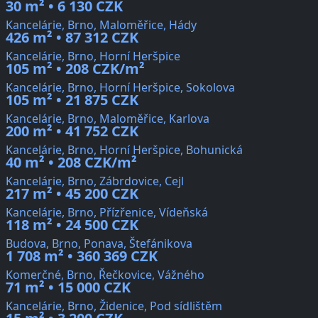
30 m² • 6 130 CZK
Kancelárie, Brno, Maloměřice, Hády
426 m² • 87 312 CZK
Kancelárie, Brno, Horní Heršpice
105 m² • 208 CZK/m²
Kancelárie, Brno, Horní Heršpice, Sokolova
105 m² • 21 875 CZK
Kancelárie, Brno, Maloměřice, Karlova
200 m² • 41 752 CZK
Kancelárie, Brno, Horní Heršpice, Bohunická
40 m² • 208 CZK/m²
Kancelárie, Brno, Zábrdovice, Cejl
217 m² • 45 200 CZK
Kancelárie, Brno, Přízřenice, Vídeňská
118 m² • 24 500 CZK
Budova, Brno, Ponava, Štefánikova
1 708 m² • 360 369 CZK
Komerčné, Brno, Řečkovice, Vážného
71 m² • 15 000 CZK
Kancelárie, Brno, Židenice, Pod sídlištěm