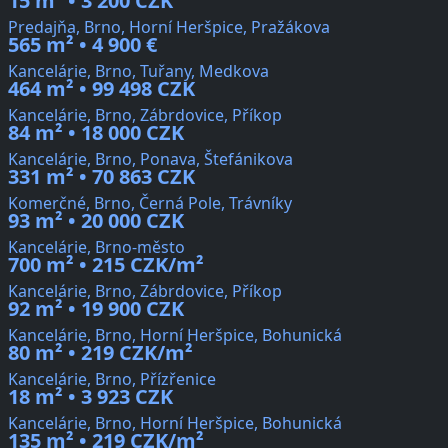
15 m² • 3 200 CZK
Predajňa, Brno, Horní Heršpice, Pražákova
565 m² • 4 900 €
Kancelárie, Brno, Tuřany, Medkova
464 m² • 99 498 CZK
Kancelárie, Brno, Zábrdovice, Příkop
84 m² • 18 000 CZK
Kancelárie, Brno, Ponava, Štefánikova
331 m² • 70 863 CZK
Komerčné, Brno, Černá Pole, Trávníky
93 m² • 20 000 CZK
Kancelárie, Brno-město
700 m² • 215 CZK/m²
Kancelárie, Brno, Zábrdovice, Příkop
92 m² • 19 900 CZK
Kancelárie, Brno, Horní Heršpice, Bohunická
80 m² • 219 CZK/m²
Kancelárie, Brno, Přízřenice
18 m² • 3 923 CZK
Kancelárie, Brno, Horní Heršpice, Bohunická
135 m² • 219 CZK/m²