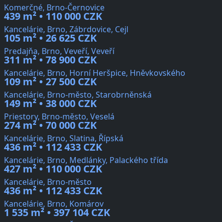
Komerčné, Brno-Černovice
439 m² • 110 000 CZK
Kancelárie, Brno, Zábrdovice, Cejl
105 m² • 26 625 CZK
Predajňa, Brno, Veveří, Veveří
311 m² • 78 900 CZK
Kancelárie, Brno, Horní Heršpice, Hněvkovského
109 m² • 27 500 CZK
Kancelárie, Brno-město, Starobrněnská
149 m² • 38 000 CZK
Priestory, Brno-město, Veselá
274 m² • 70 000 CZK
Kancelárie, Brno, Slatina, Řípská
436 m² • 112 433 CZK
Kancelárie, Brno, Medlánky, Palackého třída
427 m² • 110 000 CZK
Kancelárie, Brno-město
436 m² • 112 433 CZK
Kancelárie, Brno, Komárov
1 535 m² • 397 104 CZK