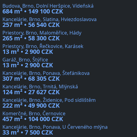
Budova, Brno, Dolní Heršpice, Vídeňská
684 m² • 149 100 CZK
Kancelárie, Brno, Slatina, Hviezdoslavova
257 m² • 56 540 CZK
Priestory, Brno, Maloměřice, Hády
265 m² • 58 300 CZK
Priestory, Brno, Řečkovice, Karásek
13 m² • 2 900 CZK
Garáž, Brno, Štýřice
13 m² • 2 900 CZK
Kancelárie, Brno, Ponava, Štefánikova
307 m² • 68 305 CZK
Kancelárie, Brno, Trnitá, Mlýnská
124 m² • 27 627 CZK
Kancelárie, Brno, Židenice, Pod sídlištěm
222 m² • 49 900 CZK
Komerčné, Brno, Černovice
457 m² • 104 000 CZK
Kancelárie, Brno, Ponava, U Červeného mlýna
33 m² • 7 500 CZK