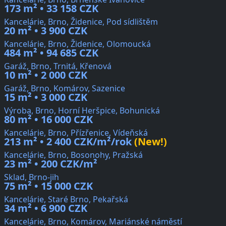
173 m² • 33 158 CZK
Kancelárie, Brno, Židenice, Pod sídlištěm
20 m² • 3 900 CZK
Kancelárie, Brno, Židenice, Olomoucká
484 m² • 94 685 CZK
Garáž, Brno, Trnitá, Křenová
10 m² • 2 000 CZK
Garáž, Brno, Komárov, Sazenice
15 m² • 3 000 CZK
Výroba, Brno, Horní Heršpice, Bohunická
80 m² • 16 000 CZK
Kancelárie, Brno, Přízřenice, Vídeňská
213 m² • 2 400 CZK/m²/rok
(New!)
Kancelárie, Brno, Bosonohy, Pražská
23 m² • 200 CZK/m²
Sklad, Brno-jih
75 m² • 15 000 CZK
Kancelárie, Staré Brno, Pekařská
34 m² • 6 900 CZK
Kancelárie, Brno, Komárov, Mariánské náměstí