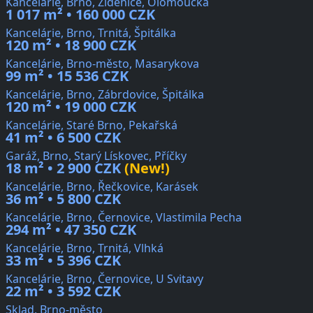
Kancelárie, Brno, Židenice, Olomoucká
1 017 m² • 160 000 CZK
Kancelárie, Brno, Trnitá, Špitálka
120 m² • 18 900 CZK
Kancelárie, Brno-město, Masarykova
99 m² • 15 536 CZK
Kancelárie, Brno, Zábrdovice, Špitálka
120 m² • 19 000 CZK
Kancelárie, Staré Brno, Pekařská
41 m² • 6 500 CZK
Garáž, Brno, Starý Lískovec, Příčky
18 m² • 2 900 CZK
(New!)
Kancelárie, Brno, Řečkovice, Karásek
36 m² • 5 800 CZK
Kancelárie, Brno, Černovice, Vlastimila Pecha
294 m² • 47 350 CZK
Kancelárie, Brno, Trnitá, Vlhká
33 m² • 5 396 CZK
Kancelárie, Brno, Černovice, U Svitavy
22 m² • 3 592 CZK
Sklad, Brno-město