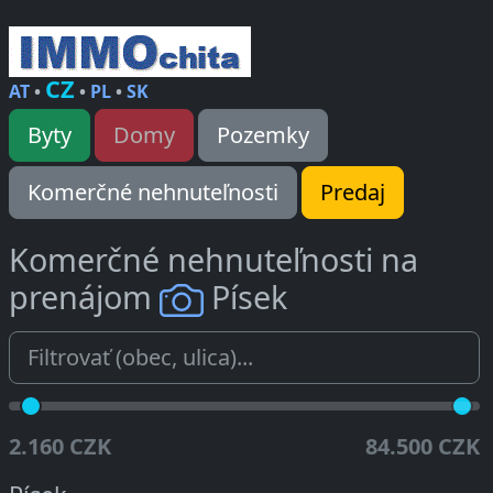
CZ
AT
•
•
PL
•
SK
Byty
Domy
Pozemky
Komerčné nehnuteľnosti
Predaj
Komerčné nehnuteľnosti na
prenájom
Písek
2.160 CZK
84.500 CZK