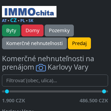
CZ
AT
•
•
PL
•
SK
Byty
Domy
Pozemky
Komerčné nehnuteľnosti
Predaj
Komerčné nehnuteľnosti na
prenájom
Karlovy Vary
1.900 CZK
486.500 CZK