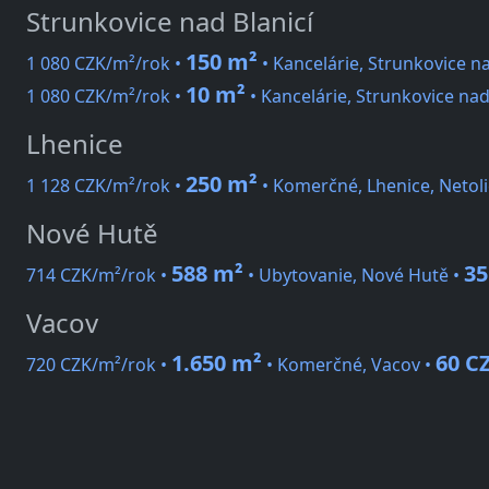
Strunkovice nad Blanicí
150 m²
1 080 CZK/m²/rok •
• Kancelárie, Strunkovice na
10 m²
1 080 CZK/m²/rok •
• Kancelárie, Strunkovice nad
Lhenice
250 m²
1 128 CZK/m²/rok •
• Komerčné, Lhenice, Netoli
Nové Hutě
588 m²
35
714 CZK/m²/rok •
• Ubytovanie, Nové Hutě •
Vacov
1.650 m²
60 C
720 CZK/m²/rok •
• Komerčné, Vacov •