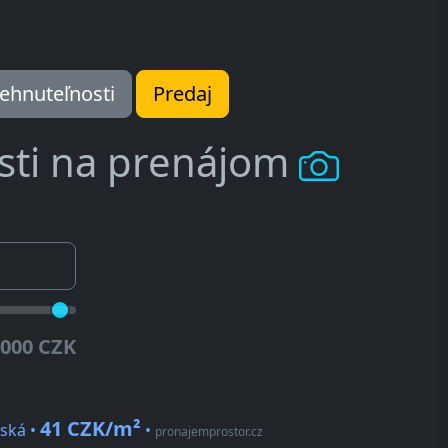
ehnuteľnosti
Predaj
sti na prenájom
.000 CZK
41 CZK/m²
rská •
•
pronajemprostor.cz