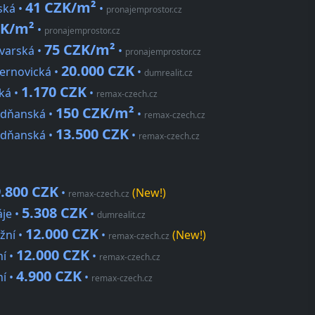
41 CZK/m²
ská •
•
pronajemprostor.cz
ZK/m²
•
pronajemprostor.cz
75 CZK/m²
ovarská •
•
pronajemprostor.cz
20.000 CZK
Žernovická •
•
dumrealit.cz
1.170 CZK
ká •
•
remax-czech.cz
150 CZK/m²
Vodňanská •
•
remax-czech.cz
13.500 CZK
Vodňanská •
•
remax-czech.cz
9.800 CZK
•
(New!)
remax-czech.cz
5.308 CZK
áje •
•
dumrealit.cz
12.000 CZK
žní •
•
(New!)
remax-czech.cz
12.000 CZK
ní •
•
remax-czech.cz
4.900 CZK
ní •
•
remax-czech.cz