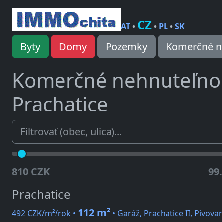
CZ
AT
•
•
PL
•
SK
Byty
Domy
Pozemky
Komerčné n
Komerčné nehnuteľno
Prachatice
810 CZK
99
Prachatice
112 m²
492 CZK/m²/rok •
• Garáž, Prachatice II, Pivova