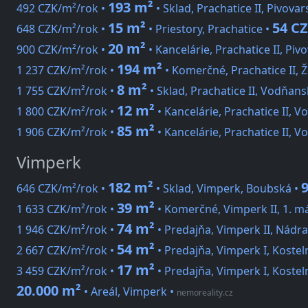
193 m²
492 CZK/m²/rok •
• Sklad, Prachatice II, Pivovar
15 m²
54 C
648 CZK/m²/rok •
• Priestory, Prachatice •
20 m²
900 CZK/m²/rok •
• Kancelárie, Prachatice II, Piv
194 m²
1 237 CZK/m²/rok •
• Komerčné, Prachatice II, 
8 m²
1 755 CZK/m²/rok •
• Sklad, Prachatice II, Vodňans
12 m²
1 800 CZK/m²/rok •
• Kancelárie, Prachatice II, 
85 m²
1 906 CZK/m²/rok •
• Kancelárie, Prachatice II, 
Vimperk
182 m²
646 CZK/m²/rok •
• Sklad, Vimperk, Boubská •
39 m²
1 633 CZK/m²/rok •
• Komerčné, Vimperk II, 1. m
74 m²
1 946 CZK/m²/rok •
• Predajňa, Vimperk II, Nádra
54 m²
2 667 CZK/m²/rok •
• Predajňa, Vimperk I, Kostel
17 m²
3 459 CZK/m²/rok •
• Predajňa, Vimperk I, Kostel
20.000 m²
• Areál, Vimperk
•
nemoreality.cz