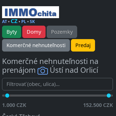
CZ
AT
•
•
PL
•
SK
Byty
Domy
Pozemky
Komerčné nehnuteľnosti
Predaj
Komerčné nehnuteľnosti na
prenájom
Ústí nad Orlicí
1.000 CZK
152.500 CZK