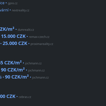
ice
•
gpre.cz
vární
•
nextreality.cz
CZK/m²
•
dumrealit.cz
15.000 CZK
•
•
remax-czech.cz
25.000 CZK
 •
•
proximareality.cz
65 CZK/m²
•
jochmann.cz
90 CZK/m²
•
•
jochmann.cz
90 CZK/m²
á •
•
jochmann.cz
000 CZK
•
cebras.cz