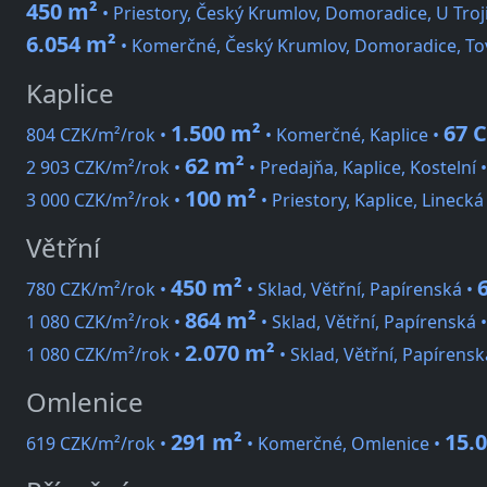
450 m²
• Priestory, Český Krumlov, Domoradice, U Troj
6.054 m²
• Komerčné, Český Krumlov, Domoradice, To
Kaplice
1.500 m²
67 
804 CZK/m²/rok •
• Komerčné, Kaplice •
62 m²
2 903 CZK/m²/rok •
• Predajňa, Kaplice, Kostelní 
100 m²
3 000 CZK/m²/rok •
• Priestory, Kaplice, Linecká
Větřní
450 m²
780 CZK/m²/rok •
• Sklad, Větřní, Papírenská •
864 m²
1 080 CZK/m²/rok •
• Sklad, Větřní, Papírenská 
2.070 m²
1 080 CZK/m²/rok •
• Sklad, Větřní, Papírensk
Omlenice
291 m²
15.
619 CZK/m²/rok •
• Komerčné, Omlenice •