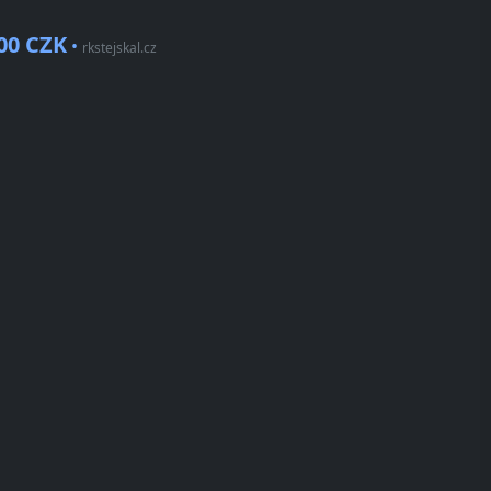
00 CZK
•
rkstejskal.cz