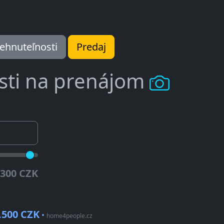
ehnuteľnosti
Predaj
sti na prenájom
.300 CZK
.500 CZK
•
home4people.cz