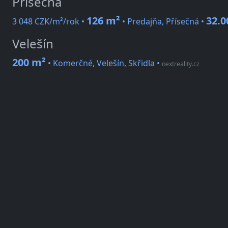
Přísečná
126 m²
32.0
3 048 CZK/m²/rok •
• Predajňa, Přísečná •
Velešín
200 m²
• Komerčné, Velešín, Skřidla
•
nextreality.cz