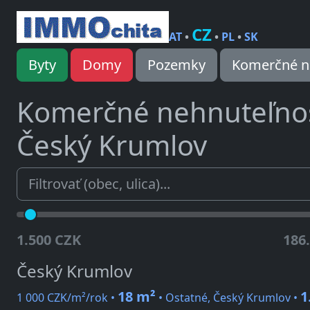
CZ
AT
•
•
PL
•
SK
Byty
Domy
Pozemky
Komerčné n
Komerčné nehnuteľno
Český Krumlov
1.500 CZK
186
Český Krumlov
18 m²
1
1 000 CZK/m²/rok •
• Ostatné, Český Krumlov •