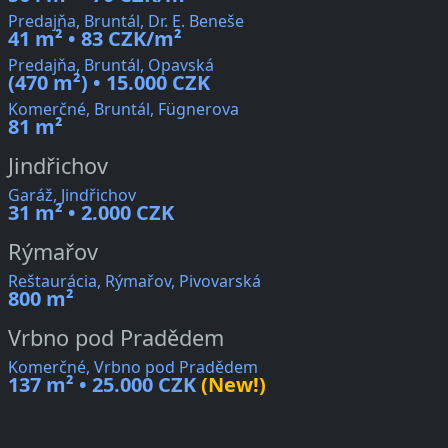
Predajňa, Bruntál, Dr. E. Beneše
41 m² • 83 CZK/m²
Predajňa, Bruntál, Opavská
(470 m²) • 15.000 CZK
Komerčné, Bruntál, Fügnerova
81 m²
Jindřichov
Garáž, Jindřichov
31 m² • 2.000 CZK
Rýmařov
Reštaurácia, Rýmařov, Pivovarská
800 m²
Vrbno pod Pradědem
Komerčné, Vrbno pod Pradědem
137 m² • 25.000 CZK
(New!)