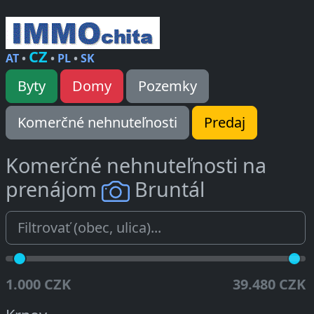
CZ
AT
•
•
PL
•
SK
Byty
Domy
Pozemky
Komerčné nehnuteľnosti
Predaj
Komerčné nehnuteľnosti na
prenájom
Bruntál
1.000 CZK
39.480 CZK