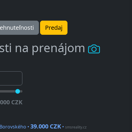
ehnuteľnosti
Predaj
sti na prenájom
.000 CZK
39.000 CZK
, Borovského •
•
smsreality.cz