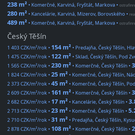
238 m²
• Komerčné, Karviná, Fryštát, Markova
•
ostrafinre
280 m²
• Kancelárie, Karviná, Mizerov, Borovského
•
rea
489 m²
• Komerčné, Karviná, Fryštát, Markova
•
ostrafinre
Český Těšín
154 m²
1 403 CZK/m²/rok •
• Predajňa, Český Těšín, Hla
122 m²
1 475 CZK/m²/rok •
• Sklad, Český Těšín, Pod Z
230 m²
3
1 565 CZK/m²/rok •
• Komerčné, Český Těšín •
25 m²
1 824 CZK/m²/rok •
• Komerčné, Český Těšín, Nád
45 m²
2 373 CZK/m²/rok •
• Komerčné, Český Těšín, Po
161 m²
3
2 609 CZK/m²/rok •
• Komerčné, Český Těšín •
17 m²
3.
2 682 CZK/m²/rok •
• Kancelárie, Český Těšín •
23 m²
5.
2 713 CZK/m²/rok •
• Komerčné, Český Těšín •
31 m²
2 710 CZK/m²/rok •
• Predajňa, Český Těšín, Kysu
108 m²
2
2 878 CZK/m²/rok •
• Komerčné, Český Těšín •