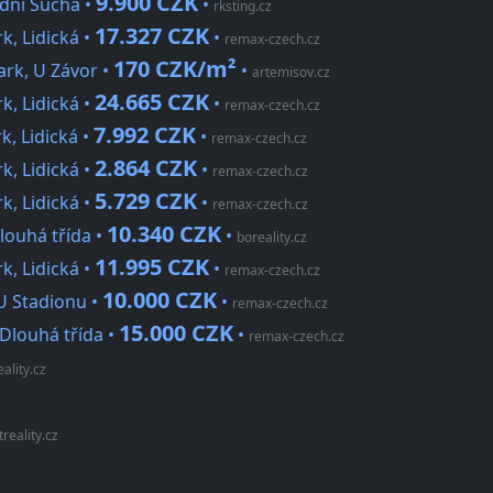
9.900 CZK
dní Suchá •
•
rksting.cz
17.327 CZK
k, Lidická •
•
remax-czech.cz
170 CZK/m²
rk, U Závor •
•
artemisov.cz
24.665 CZK
k, Lidická •
•
remax-czech.cz
7.992 CZK
, Lidická •
•
remax-czech.cz
2.864 CZK
k, Lidická •
•
remax-czech.cz
5.729 CZK
k, Lidická •
•
remax-czech.cz
10.340 CZK
louhá třída •
•
boreality.cz
11.995 CZK
k, Lidická •
•
remax-czech.cz
10.000 CZK
 U Stadionu •
•
remax-czech.cz
15.000 CZK
 Dlouhá třída •
•
remax-czech.cz
ality.cz
treality.cz