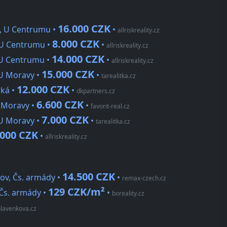
16.000 CZK
ě, U Centrumu •
•
allriskreality.cz
8.000 CZK
, U Centrumu •
•
allriskreality.cz
14.000 CZK
 U Centrumu •
•
allriskreality.cz
15.000 CZK
 U Moravy •
•
tarealitka.cz
12.000 CZK
ská •
•
dkpartners.cz
6.600 CZK
U Moravy •
•
favorit-real.cz
7.000 CZK
 U Moravy •
•
tarealitka.cz
.000 CZK
•
allriskreality.cz
14.500 CZK
ov, Čs. armády •
•
remax-czech.cz
129 CZK/m²
 Čs. armády •
•
boreality.cz
hlavenkova.cz