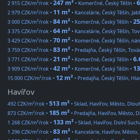
247 m²
6
2 915 CZK/m²/rok •
• Komerčné, Český Těšín •
11 m²
2 979 CZK/m²/rok •
• Kancelárie, Český Těšín, Ja
84 m²
2
3 000 CZK/m²/rok •
• Komerčné, Český Těšín •
64 m²
3 375 CZK/m²/rok •
• Kancelárie, Český Těšín, Tov
70 m²
3 429 CZK/m²/rok •
• Komerčné, Český Těšín, ná
83 m²
3 759 CZK/m²/rok •
• Predajňa, Český Těšín, Tová
21 m²
6.
3 771 CZK/m²/rok •
• Komerčné, Český Těšín •
42 m²
13
3 909 CZK/m²/rok •
• Komerčné, Český Těšín •
12 m²
15 000 CZK/m²/rok •
• Predajňa, Český Těšín, Hlav
Havířov
513 m²
492 CZK/m²/rok •
• Sklad, Havířov, Město, Dlou
185 m²
873 CZK/m²/rok •
• Predajňa, Havířov, Město, D
133 m²
1 268 CZK/m²/rok •
• Sklad, Havířov, Dolní Such
83 m²
1 296 CZK/m²/rok •
• Kancelárie, Havířov, Město,