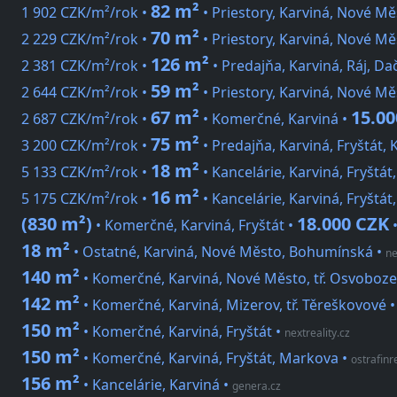
82 m²
1 902 CZK/m²/rok •
• Priestory, Karviná, Nové Mě
70 m²
2 229 CZK/m²/rok •
• Priestory, Karviná, Nové Mě
126 m²
2 381 CZK/m²/rok •
• Predajňa, Karviná, Ráj, Da
59 m²
2 644 CZK/m²/rok •
• Priestory, Karviná, Nové Mě
67 m²
15.00
2 687 CZK/m²/rok •
• Komerčné, Karviná •
75 m²
3 200 CZK/m²/rok •
• Predajňa, Karviná, Fryštát, 
18 m²
5 133 CZK/m²/rok •
• Kancelárie, Karviná, Fryštát
16 m²
5 175 CZK/m²/rok •
• Kancelárie, Karviná, Fryštát
(830 m²)
18.000 CZK
• Komerčné, Karviná, Fryštát •
18 m²
• Ostatné, Karviná, Nové Město, Bohumínská
•
ne
140 m²
• Komerčné, Karviná, Nové Město, tř. Osvoboze
142 m²
• Komerčné, Karviná, Mizerov, tř. Těreškovové
150 m²
• Komerčné, Karviná, Fryštát
•
nextreality.cz
150 m²
• Komerčné, Karviná, Fryštát, Markova
•
ostrafinre
156 m²
• Kancelárie, Karviná
•
genera.cz