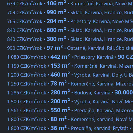
106 m²
679 CZK/m²/rok •
• Komerčné, Karviná, Nové M
990 m²
709 CZK/m²/rok •
• Sklad, Karviná, Hranice, Ru
204 m²
765 CZK/m²/rok •
• Priestory, Karviná, Nové Mě
600 m²
840 CZK/m²/rok •
• Sklad, Karviná, Hranice, Ru
300 m²
840 CZK/m²/rok •
• Sklad, Karviná, Hranice, Ru
97 m²
990 CZK/m²/rok •
• Ostatné, Karviná, Ráj, Školsk
442 m²
90 C
1 080 CZK/m²/rok •
• Priestory, Karviná •
153 m²
1 150 CZK/m²/rok •
• Komerčné, Karviná, Mizer
460 m²
1 200 CZK/m²/rok •
• Výroba, Karviná, Doly, U 
78 m²
1 250 CZK/m²/rok •
• Komerčné, Karviná, Mizero
280 m²
30.00
1 286 CZK/m²/rok •
• Budova, Karviná •
200 m²
1 500 CZK/m²/rok •
• Výroba, Karviná, Nové Mě
550 m²
1 561 CZK/m²/rok •
• Predajňa, Karviná, Mizerov
80 m²
1 800 CZK/m²/rok •
• Komerčné, Karviná, Nové M
36 m²
1 800 CZK/m²/rok •
• Predajňa, Karviná, Fryštát •