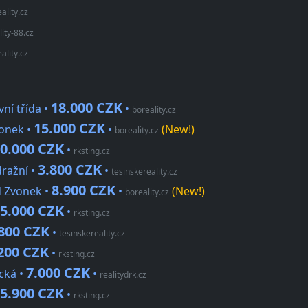
ality.cz
lity-88.cz
ality.cz
18.000 CZK
vní třída •
•
boreality.cz
15.000 CZK
vonek •
•
(New!)
boreality.cz
0.000 CZK
•
rksting.cz
3.800 CZK
ražní •
•
tesinskereality.cz
8.900 CZK
d Zvonek •
•
(New!)
boreality.cz
5.000 CZK
•
rksting.cz
800 CZK
•
tesinskereality.cz
200 CZK
•
rksting.cz
7.000 CZK
cká •
•
realitydrk.cz
5.900 CZK
•
rksting.cz