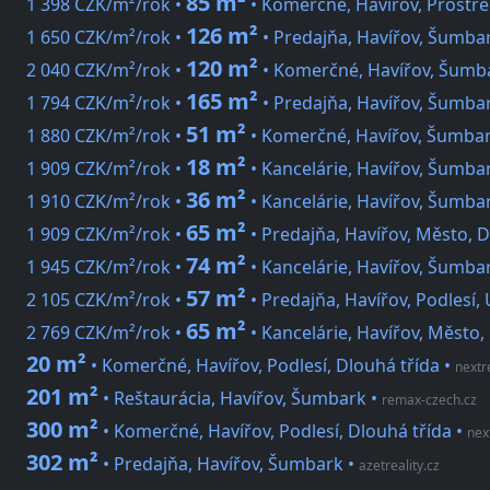
85 m²
1 398 CZK/m²/rok •
• Komerčné, Havířov, Prostře
126 m²
1 650 CZK/m²/rok •
• Predajňa, Havířov, Šumbar
120 m²
2 040 CZK/m²/rok •
• Komerčné, Havířov, Šumba
165 m²
1 794 CZK/m²/rok •
• Predajňa, Havířov, Šumbar
51 m²
1 880 CZK/m²/rok •
• Komerčné, Havířov, Šumbark
18 m²
1 909 CZK/m²/rok •
• Kancelárie, Havířov, Šumbar
36 m²
1 910 CZK/m²/rok •
• Kancelárie, Havířov, Šumbar
65 m²
1 909 CZK/m²/rok •
• Predajňa, Havířov, Město, D
74 m²
1 945 CZK/m²/rok •
• Kancelárie, Havířov, Šumbar
57 m²
2 105 CZK/m²/rok •
• Predajňa, Havířov, Podlesí,
65 m²
2 769 CZK/m²/rok •
• Kancelárie, Havířov, Město,
20 m²
• Komerčné, Havířov, Podlesí, Dlouhá třída
•
nextre
201 m²
• Reštaurácia, Havířov, Šumbark
•
remax-czech.cz
300 m²
• Komerčné, Havířov, Podlesí, Dlouhá třída
•
nex
302 m²
• Predajňa, Havířov, Šumbark
•
azetreality.cz