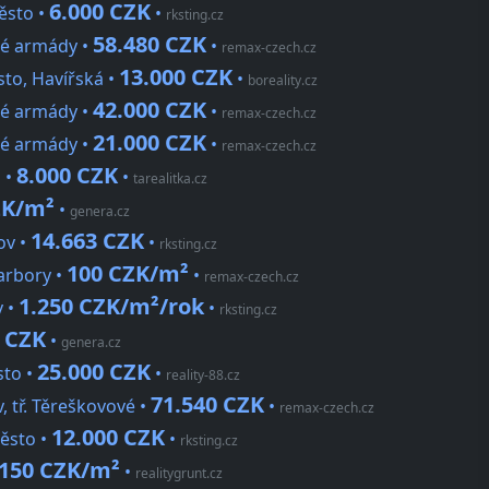
6.000 CZK
ěsto •
•
rksting.cz
58.480 CZK
dé armády •
•
remax-czech.cz
13.000 CZK
sto, Havířská •
•
boreality.cz
42.000 CZK
dé armády •
•
remax-czech.cz
21.000 CZK
dé armády •
•
remax-czech.cz
8.000 CZK
á •
•
tarealitka.cz
ZK/m²
•
genera.cz
14.663 CZK
ov •
•
rksting.cz
100 CZK/m²
Barbory •
•
remax-czech.cz
1.250 CZK/m²/rok
v •
•
rksting.cz
0 CZK
•
genera.cz
25.000 CZK
sto •
•
reality-88.cz
71.540 CZK
, tř. Těreškovové •
•
remax-czech.cz
12.000 CZK
ěsto •
•
rksting.cz
150 CZK/m²
•
realitygrunt.cz