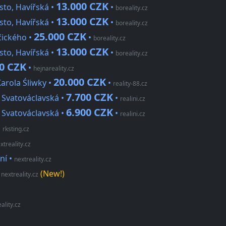
13.000 CZK
sto, Havířská •
•
boreality.cz
13.000 CZK
sto, Havířská •
•
boreality.cz
25.000 CZK
čického •
•
boreality.cz
13.000 CZK
sto, Havířská •
•
boreality.cz
0 CZK
•
hejnareality.cz
20.000 CZK
Karola Śliwky •
•
reality-88.cz
7.700 CZK
, Svatováclavská •
•
realini.cz
6.900 CZK
, Svatováclavská •
•
realini.cz
•
rksting.cz
xtreality.cz
ní
•
nextreality.cz
•
(New!)
nextreality.cz
ality.cz