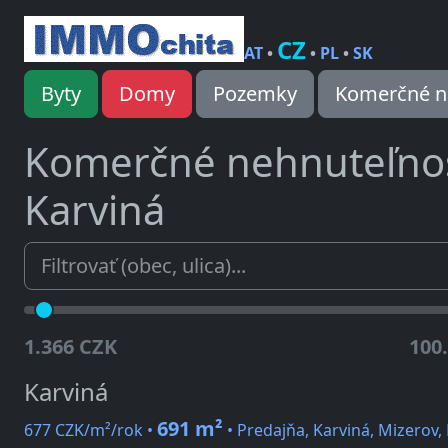
CZ
AT
•
•
PL
•
SK
Byty
Domy
Pozemky
Komerčné n
Komerčné nehnuteľno
Karviná
1.366 CZK
100
Karviná
691 m²
677 CZK/m²/rok •
• Predajňa, Karviná, Mizerov