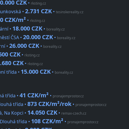
0.000 CZK
•
rksting.cz
2.731 CZK
blunkovská •
•
tesinskereality.cz
50 CZK/m²
•
rksting.cz
18.000 CZK
ární •
•
boreality.cz
20.000 CZK
městí ČSA •
•
boreality.cz
26.000 CZK
rní •
•
boreality.cz
600 CZK
•
rksting.cz
.680 CZK
•
rksting.cz
15.000 CZK
ní třída •
•
boreality.cz
41 CZK/m²
há třída •
•
pronajemprostor.cz
873 CZK/m²/rok
louhá třída •
•
pronajemprostor.cz
14.050 CZK
á, Na Kopci •
•
remax-czech.cz
108 CZK/m²
 Dlouhá třída •
•
pronajemprostor.cz