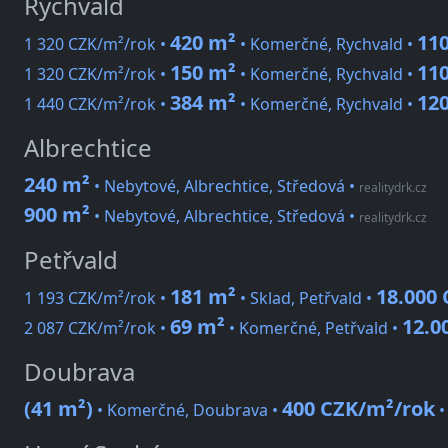
Rychvald
420 m²
11
1 320 CZK/m²/rok •
• Komerčné, Rychvald •
150 m²
11
1 320 CZK/m²/rok •
• Komerčné, Rychvald •
384 m²
12
1 440 CZK/m²/rok •
• Komerčné, Rychvald •
Albrechtice
240 m²
• Nebytové, Albrechtice, Středová
•
realitydrk.cz
900 m²
• Nebytové, Albrechtice, Středová
•
realitydrk.cz
Petřvald
181 m²
18.000
1 193 CZK/m²/rok •
• Sklad, Petřvald •
69 m²
12.0
2 087 CZK/m²/rok •
• Komerčné, Petřvald •
Doubrava
(41 m²)
400 CZK/m²/rok
• Komerčné, Doubrava •