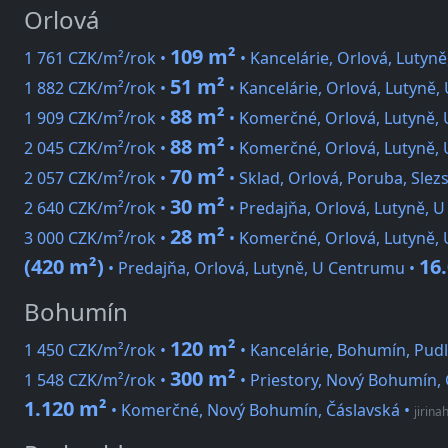
Orlová
109 m²
1 761 CZK/m²/rok •
• Kancelárie, Orlová, Lutyn
51 m²
1 882 CZK/m²/rok •
• Kancelárie, Orlová, Lutyně
88 m²
1 909 CZK/m²/rok •
• Komerčné, Orlová, Lutyně,
88 m²
2 045 CZK/m²/rok •
• Komerčné, Orlová, Lutyně,
70 m²
2 057 CZK/m²/rok •
• Sklad, Orlová, Poruba, Slez
30 m²
2 640 CZK/m²/rok •
• Predajňa, Orlová, Lutyně, 
28 m²
3 000 CZK/m²/rok •
• Komerčné, Orlová, Lutyně,
(420 m²)
16
• Predajňa, Orlová, Lutyně, U Centrumu •
Bohumín
120 m²
1 450 CZK/m²/rok •
• Kancelárie, Bohumín, Pudl
300 m²
1 548 CZK/m²/rok •
• Priestory, Nový Bohumín,
1.120 m²
• Komerčné, Nový Bohumín, Čáslavská
•
jirina