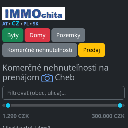
CZ
AT
•
•
PL
•
SK
Byty
Domy
Pozemky
Komerčné nehnuteľnosti
Predaj
Komerčné nehnuteľnosti na
prenájom
Cheb
1.290 CZK
300.000 CZK