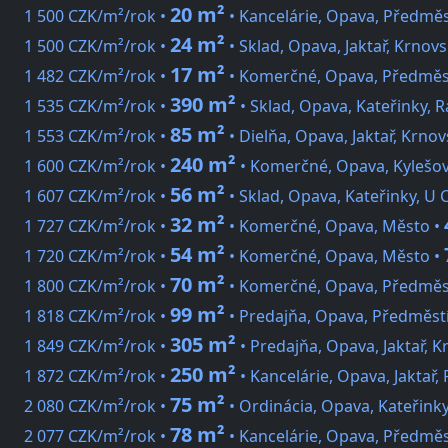
20 m²
1 500 CZK/m²/rok •
• Kancelárie, Opava, Předměs
24 m²
1 500 CZK/m²/rok •
• Sklad, Opava, Jaktař, Krnov
17 m²
1 482 CZK/m²/rok •
• Komerčné, Opava, Předměs
390 m²
1 535 CZK/m²/rok •
• Sklad, Opava, Kateřinky, R
85 m²
1 553 CZK/m²/rok •
• Dielňa, Opava, Jaktař, Krno
240 m²
1 600 CZK/m²/rok •
• Komerčné, Opava, Kylešov
56 m²
1 607 CZK/m²/rok •
• Sklad, Opava, Kateřinky, U
32 m²
1 727 CZK/m²/rok •
• Komerčné, Opava, Město •
54 m²
1 720 CZK/m²/rok •
• Komerčné, Opava, Město •
70 m²
1 800 CZK/m²/rok •
• Komerčné, Opava, Předměs
99 m²
1 818 CZK/m²/rok •
• Predajňa, Opava, Předměstí
305 m²
1 849 CZK/m²/rok •
• Predajňa, Opava, Jaktař, 
250 m²
1 872 CZK/m²/rok •
• Kancelárie, Opava, Jaktař,
75 m²
2 080 CZK/m²/rok •
• Ordinácia, Opava, Kateřink
78 m²
2 077 CZK/m²/rok •
• Kancelárie, Opava, Předměs