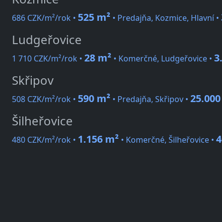
525 m²
686 CZK/m²/rok •
• Predajňa, Kozmice, Hlavní •
Ludgeřovice
28 m²
3
1 710 CZK/m²/rok •
• Komerčné, Ludgeřovice •
Skřipov
590 m²
25.000
508 CZK/m²/rok •
• Predajňa, Skřipov •
Šilheřovice
1.156 m²
4
480 CZK/m²/rok •
• Komerčné, Šilheřovice •