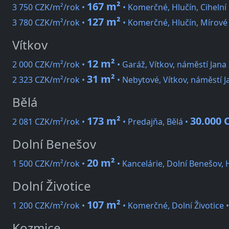
167 m²
3 750 CZK/m²/rok •
• Komerčné, Hlučín, Cihelní
127 m²
3 780 CZK/m²/rok •
• Komerčné, Hlučín, Mírové
Vítkov
12 m²
2 000 CZK/m²/rok •
• Garáž, Vítkov, náměstí Jana 
31 m²
2 323 CZK/m²/rok •
• Nebytové, Vítkov, náměstí J
Bělá
173 m²
30.000 
2 081 CZK/m²/rok •
• Predajňa, Bělá •
Dolní Benešov
20 m²
1 500 CZK/m²/rok •
• Kancelárie, Dolní Benešov, 
Dolní Životice
107 m²
1 200 CZK/m²/rok •
• Komerčné, Dolní Životice 
Kozmice