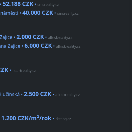
52.188 CZK
 •
•
smsreality.cz
40.000 CZK
 náměstí •
•
smsreality.cz
2.000 CZK
Zajíce •
•
allriskreality.cz
6.000 CZK
ana Zajíce •
•
allriskreality.cz
CZK
•
heartreality.cz
2.500 CZK
Hlučínská •
•
allriskreality.cz
1.200 CZK/m²/rok
•
•
rksting.cz