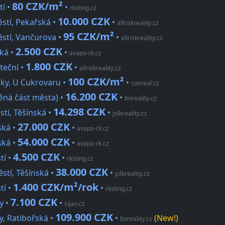
80 CZK/m²
í •
•
rksting.cz
10.000 CZK
stí, Pekařská •
•
allriskreality.cz
95 CZK/m²
stí, Vančurova •
•
allriskreality.cz
2.500 CZK
ská •
•
avapo-rk.cz
1.800 CZK
teční •
•
allriskreality.cz
100 CZK/m²
nky, U Cukrovaru •
•
cosreal.cz
16.200 CZK
ěná část města) •
•
boreality.cz
14.298 CZK
tí, Těšínská •
•
jolkreality.cz
27.000 CZK
ská •
•
avapo-rk.cz
54.000 CZK
ská •
•
avapo-rk.cz
4.500 CZK
tí •
•
rksting.cz
38.000 CZK
stí, Těšínská •
•
jolkreality.cz
1.400 CZK/m²/rok
tí •
•
rksting.cz
7.100 CZK
y •
•
sijan.cz
109.900 CZK
y, Ratibořská •
•
(New!)
boreality.cz