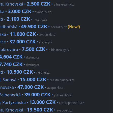
2.500 CZK
tí, Krnovská •
•
allriskreality.cz
3.000 CZK
ská •
•
avapo-rk.cz
2.100 CZK
tí •
•
rksting.cz
49.900 CZK
atibořská •
•
(New!)
boreality.cz
11.000 CZK
vská •
•
avapo-rk.cz
32.000 CZK
ice •
•
rksting.cz
7.500 CZK
 Cukrovaru •
•
allriskreality.cz
4.604 CZK
•
rksting.cz
7.740 CZK
•
rksting.cz
10.500 CZK
tí •
•
rksting.cz
15.000 CZK
, Sadová •
•
realitnipartneri.cz
47.000 CZK
Krnovská •
•
avapo-rk.cz
39.000 CZK
 Palhanecká •
•
jolkreality.cz
13.000 CZK
y, Partyzánská •
•
carrollpartners.cz
13.500 CZK
tí, Krnovská •
•
avapo-rk.cz