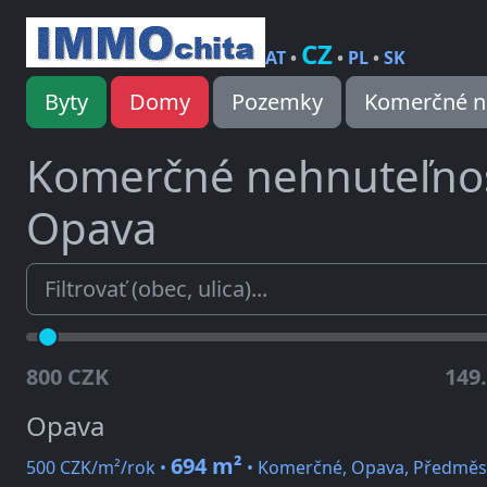
CZ
AT
•
•
PL
•
SK
Byty
Domy
Pozemky
Komerčné n
Komerčné nehnuteľno
Opava
800 CZK
149
Opava
694 m²
500 CZK/m²/rok •
• Komerčné, Opava, Předměst