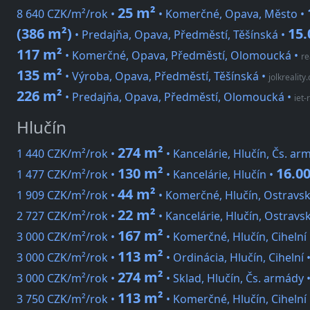
25 m²
8 640 CZK/m²/rok •
• Komerčné, Opava, Město •
(386 m²)
15.
• Predajňa, Opava, Předměstí, Těšínská •
117 m²
• Komerčné, Opava, Předměstí, Olomoucká
•
re
135 m²
• Výroba, Opava, Předměstí, Těšínská
•
jolkreality.
226 m²
• Predajňa, Opava, Předměstí, Olomoucká
•
iet-
Hlučín
274 m²
1 440 CZK/m²/rok •
• Kancelárie, Hlučín, Čs. ar
130 m²
16.0
1 477 CZK/m²/rok •
• Kancelárie, Hlučín •
44 m²
1 909 CZK/m²/rok •
• Komerčné, Hlučín, Ostravs
22 m²
2 727 CZK/m²/rok •
• Kancelárie, Hlučín, Ostravs
167 m²
3 000 CZK/m²/rok •
• Komerčné, Hlučín, Cihelní
113 m²
3 000 CZK/m²/rok •
• Ordinácia, Hlučín, Cihelní 
274 m²
3 000 CZK/m²/rok •
• Sklad, Hlučín, Čs. armády 
113 m²
3 750 CZK/m²/rok •
• Komerčné, Hlučín, Cihelní