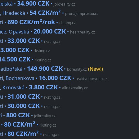
34.900 CZK
selská •
•
jolkreality.cz
54 CZK/m²
í, Hradecká •
•
pronajemprostor.cz
690 CZK/m²/rok
í •
•
rksting.cz
20.000 CZK
ice, Opavská •
•
heartreality.cz
33.000 CZK
í •
•
rksting.cz
23.000 CZK
•
rksting.cz
14.500 CZK
•
rksting.cz
149.900 CZK
Ratibořská •
•
(New!)
boreality.cz
16.000 CZK
í, Bochenkova •
•
realitydobryden.cz
3.800 CZK
, Krnovská •
•
allriskreality.cz
31.000 CZK
í •
•
rksting.cz
30.000 CZK
í •
•
rksting.cz
800 CZK
í •
•
jolkreality.cz
80 CZK/m²
 •
•
rksting.cz
80 CZK/m²
í •
•
rksting.cz