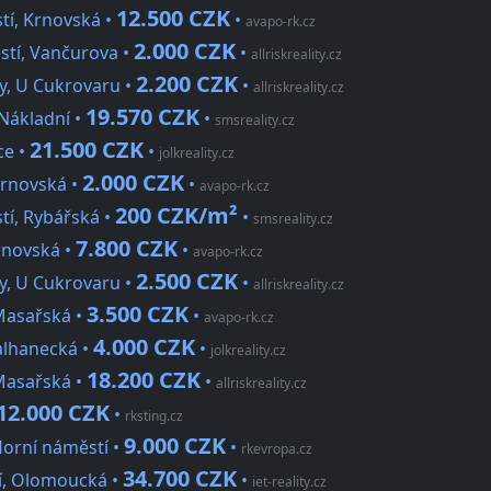
12.500 CZK
tí, Krnovská •
•
avapo-rk.cz
2.000 CZK
stí, Vančurova •
•
allriskreality.cz
2.200 CZK
ky, U Cukrovaru •
•
allriskreality.cz
19.570 CZK
Nákladní •
•
smsreality.cz
21.500 CZK
ce •
•
jolkreality.cz
2.000 CZK
Krnovská •
•
avapo-rk.cz
200 CZK/m²
tí, Rybářská •
•
smsreality.cz
7.800 CZK
Krnovská •
•
avapo-rk.cz
2.500 CZK
ky, U Cukrovaru •
•
allriskreality.cz
3.500 CZK
Masařská •
•
avapo-rk.cz
4.000 CZK
Palhanecká •
•
jolkreality.cz
18.200 CZK
Masařská •
•
allriskreality.cz
12.000 CZK
•
rksting.cz
9.000 CZK
Horní náměstí •
•
rkevropa.cz
34.700 CZK
í, Olomoucká •
•
iet-reality.cz