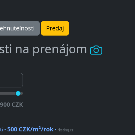
ehnuteľnosti
Predaj
sti na prenájom
.900 CZK
500 CZK/m²/rok
í •
•
rksting.cz