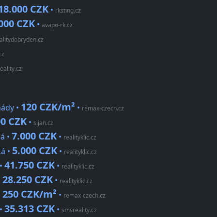
18.000 CZK
•
rksting.cz
000 CZK
•
avapo-rk.cz
alitydobryden.cz
cz
reality.cz
120 CZK/m²
mády •
•
remax-czech.cz
00 CZK
•
sijan.cz
7.000 CZK
ká •
•
realityklic.cz
5.000 CZK
ká •
•
realityklic.cz
41.750 CZK
 •
•
realityklic.cz
28.250 CZK
•
•
realityklic.cz
250 CZK/m²
•
•
remax-czech.cz
35.313 CZK
 •
•
smsreality.cz