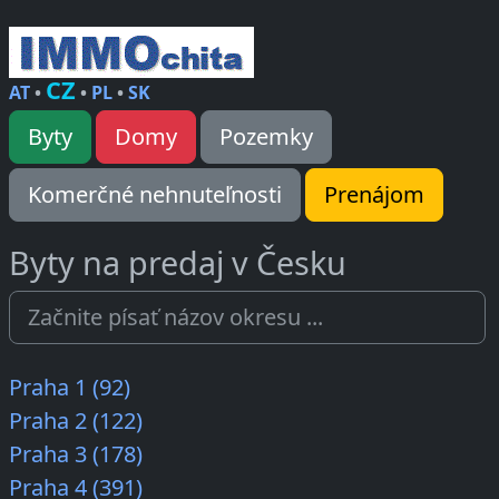
CZ
AT
•
•
PL
•
SK
Byty
Domy
Pozemky
Komerčné nehnuteľnosti
Prenájom
Byty na predaj v Česku
Praha 1 (92)
Praha 2 (122)
Praha 3 (178)
Praha 4 (391)