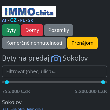
CZ
AT
•
•
PL
•
SK
Byty
Domy
Pozemky
Komerčné nehnuteľnosti
Prenájom
Byty na predaj
Sokolov
755.000 CZK
5.200.000 CZK
Sokolov
3+1, Sokolov, Jelínkova