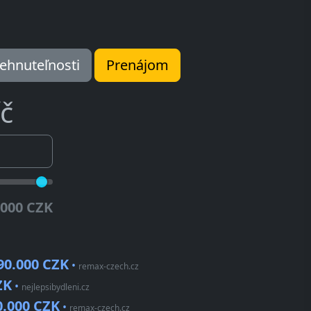
ehnuteľnosti
Prenájom
č
.000 CZK
90.000 CZK
•
remax-czech.cz
ZK
•
nejlepsibydleni.cz
0.000 CZK
•
remax-czech.cz