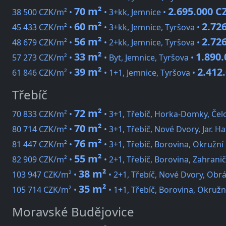
70 m²
2.695.000 C
38 500 CZK/m² •
• 3+kk, Jemnice •
60 m²
2.72
45 433 CZK/m² •
• 3+kk, Jemnice, Tyršova •
56 m²
2.72
48 679 CZK/m² •
• 2+kk, Jemnice, Tyršova •
33 m²
1.890
57 273 CZK/m² •
• Byt, Jemnice, Tyršova •
39 m²
2.412
61 846 CZK/m² •
• 1+1, Jemnice, Tyršova •
Třebíč
72 m²
70 833 CZK/m² •
• 3+1, Třebíč, Horka-Domky, Če
70 m²
80 714 CZK/m² •
• 3+1, Třebíč, Nové Dvory, Jar. H
76 m²
81 447 CZK/m² •
• 3+1, Třebíč, Borovina, Okružní
55 m²
82 909 CZK/m² •
• 2+1, Třebíč, Borovina, Zahrani
38 m²
103 947 CZK/m² •
• 2+1, Třebíč, Nové Dvory, Obr
35 m²
105 714 CZK/m² •
• 1+1, Třebíč, Borovina, Okružn
Moravské Budějovice