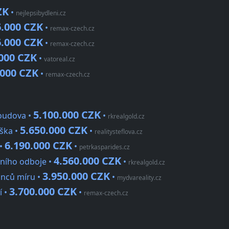
ZK
•
nejlepsibydleni.cz
6.000 CZK
•
remax-czech.cz
6.000 CZK
•
remax-czech.cz
.000 CZK
•
vatoreal.cz
.000 CZK
•
remax-czech.cz
5.100.000 CZK
loudova •
•
rkrealgold.cz
5.650.000 CZK
aška •
•
realitysteflova.cz
6.190.000 CZK
 •
•
petrkasparides.cz
4.560.000 CZK
čního odboje •
•
rkrealgold.cz
3.950.000 CZK
ánců míru •
•
mydvareality.cz
3.700.000 CZK
í •
•
remax-czech.cz