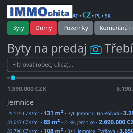
CZ
AT
•
•
PL
•
SK
Byty
Domy
Pozemky
Komerčné n
Byty na predaj
Třebí
1.890.000 CZK
6.190
Jemnice
131 m²
3.2
25 115 CZK/m² •
• Byt, Jemnice, Na Pořadí •
85 m²
2.690.000 C
31 647 CZK/m² •
• 2+kk, Jemnice •
108 m²
3.65
33 796 CZK/m² •
• 3+1, Jemnice, Tyršova •