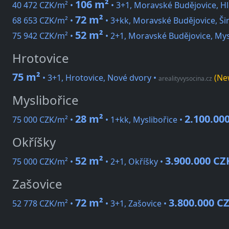
106 m²
40 472 CZK/m² •
• 3+1, Moravské Budějovice, H
72 m²
68 653 CZK/m² •
• 3+kk, Moravské Budějovice, Ši
52 m²
75 942 CZK/m² •
• 2+1, Moravské Budějovice, My
Hrotovice
75 m²
• 3+1, Hrotovice, Nové dvory
•
(Ne
arealityvysocina.cz
Myslibořice
28 m²
2.100.00
75 000 CZK/m² •
• 1+kk, Myslibořice •
Okříšky
52 m²
3.900.000 CZ
75 000 CZK/m² •
• 2+1, Okříšky •
Zašovice
72 m²
3.800.000 C
52 778 CZK/m² •
• 3+1, Zašovice •