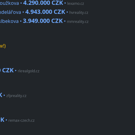
4.290.000 CZK
loužkova •
•
lexamo.cz
4.943.000 CZK
ndelářova •
•
hvreality.cz
3.949.000 CZK
slbekova •
•
mmreality.cz
w!)
0 CZK
•
rkrealgold.cz
K
•
zfpreality.cz
ZK
•
remax-czech.cz