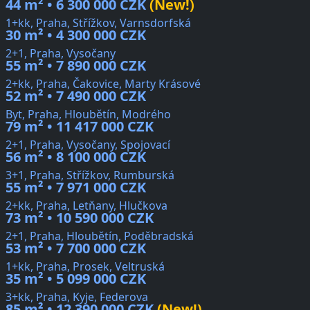
44 m² • 6 300 000 CZK
(New!)
1+kk, Praha, Střížkov, Varnsdorfská
30 m² • 4 300 000 CZK
2+1, Praha, Vysočany
55 m² • 7 890 000 CZK
2+kk, Praha, Čakovice, Marty Krásové
52 m² • 7 490 000 CZK
Byt, Praha, Hloubětín, Modrého
79 m² • 11 417 000 CZK
2+1, Praha, Vysočany, Spojovací
56 m² • 8 100 000 CZK
3+1, Praha, Střížkov, Rumburská
55 m² • 7 971 000 CZK
2+kk, Praha, Letňany, Hlučkova
73 m² • 10 590 000 CZK
2+1, Praha, Hloubětín, Poděbradská
53 m² • 7 700 000 CZK
1+kk, Praha, Prosek, Veltruská
35 m² • 5 099 000 CZK
3+kk, Praha, Kyje, Federova
85 m² • 12 390 000 CZK
(New!)