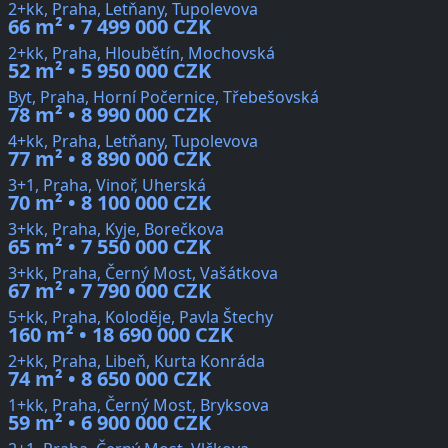
2+kk, Praha, Letňany, Tupolevova
66 m² • 7 499 000 CZK
2+kk, Praha, Hloubětín, Mochovská
52 m² • 5 950 000 CZK
Byt, Praha, Horní Počernice, Třebešovská
78 m² • 8 990 000 CZK
4+kk, Praha, Letňany, Tupolevova
77 m² • 8 890 000 CZK
3+1, Praha, Vinoř, Uherská
70 m² • 8 100 000 CZK
3+kk, Praha, Kyje, Borečkova
65 m² • 7 550 000 CZK
3+kk, Praha, Černý Most, Vašátkova
67 m² • 7 790 000 CZK
5+kk, Praha, Koloděje, Pavla Štechy
160 m² • 18 690 000 CZK
2+kk, Praha, Libeň, Kurta Konráda
74 m² • 8 650 000 CZK
1+kk, Praha, Černý Most, Bryksova
59 m² • 6 900 000 CZK