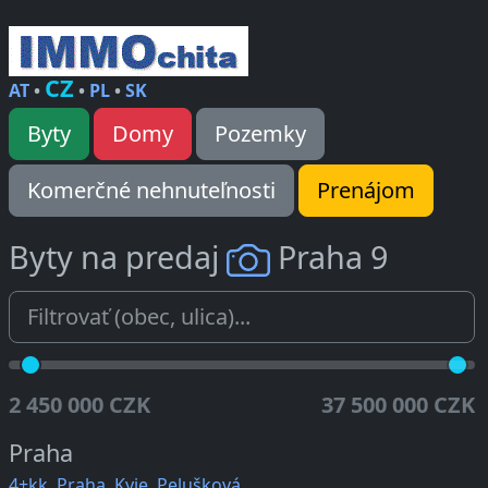
CZ
AT
•
•
PL
•
SK
Byty
Domy
Pozemky
Komerčné nehnuteľnosti
Prenájom
Byty na predaj
Praha 9
2 450 000 CZK
37 500 000 CZK
Praha
4+kk, Praha, Kyje, Pelušková