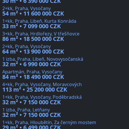
30 m² • 6 390 000 CZK
2+kk, Praha, Vysočany
54 m² • 11 600 000 CZK
1+kk, Praha, Libeň, Kurta Konráda
33 m² • 7 099 000 CZK
3+kk, Praha, Hrdlořezy, V třešňovce
86 m² • 18 500 000 CZK
2+kk, Praha, Vysočany
64 m² • 13 900 000 CZK
1 izba, Praha, Libeň, Novovysočanská
32 m² • 6 990 000 CZK
Apartmán, Praha, Vysočany
84 m² • 18 490 000 CZK
4+kk, Praha, Vysočany, Moravcových
113 m² • 25 200 000 CZK
1+kk, Praha, Vysočany, Poděbradská
32 m² • 7 150 000 CZK
1 izba, Praha, Letňany
32 m² • 7 150 000 CZK
1+kk, Praha, Hloubětín, Za černým mostem
29 m² • 6 499 000 CZK