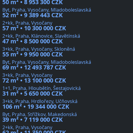
50 m² • 8 953 300 CZK
Byt, Praha, Vysočany, Mladoboleslavská
52 m² • 9 389 443 CZK
2+kk, Praha, Vysočany
57 m² • 10 300 000 CZK
2+kk, Praha, Klánovice, Slavětínská
47 m² • 8 500 000 CZK
3+kk, Praha, Vysočany, Skloněná
55 m² • 9 950 000 CZK
Byt, Praha, Vysočany, Mladoboleslavská
69 m² • 12 493 787 CZK
3+kk, Praha, Vysočany
72 m² • 13 100 000 CZK
1+1, Praha, Hloubětín, Šestajovická
31 m² • 5 650 000 CZK
3+kk, Praha, Hrdlořezy, Učňovská
106 m² • 19 344 000 CZK
Byt, Praha, Střížkov, Makedonská
39 m² • 7 119 000 CZK
2+kk, Praha, Vysočany
62 m² • 11 350 000 CZK