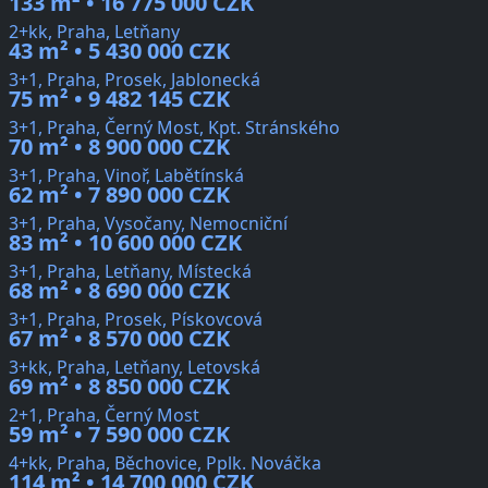
133 m² • 16 775 000 CZK
2+kk, Praha, Letňany
43 m² • 5 430 000 CZK
3+1, Praha, Prosek, Jablonecká
75 m² • 9 482 145 CZK
3+1, Praha, Černý Most, Kpt. Stránského
70 m² • 8 900 000 CZK
3+1, Praha, Vinoř, Labětínská
62 m² • 7 890 000 CZK
3+1, Praha, Vysočany, Nemocniční
83 m² • 10 600 000 CZK
3+1, Praha, Letňany, Místecká
68 m² • 8 690 000 CZK
3+1, Praha, Prosek, Pískovcová
67 m² • 8 570 000 CZK
3+kk, Praha, Letňany, Letovská
69 m² • 8 850 000 CZK
2+1, Praha, Černý Most
59 m² • 7 590 000 CZK
4+kk, Praha, Běchovice, Pplk. Nováčka
114 m² • 14 700 000 CZK