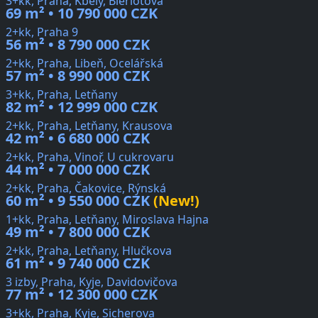
3+kk, Praha, Kbely, Blériotova
69 m² • 10 790 000 CZK
2+kk, Praha 9
56 m² • 8 790 000 CZK
2+kk, Praha, Libeň, Ocelářská
57 m² • 8 990 000 CZK
3+kk, Praha, Letňany
82 m² • 12 999 000 CZK
2+kk, Praha, Letňany, Krausova
42 m² • 6 680 000 CZK
2+kk, Praha, Vinoř, U cukrovaru
44 m² • 7 000 000 CZK
2+kk, Praha, Čakovice, Rýnská
60 m² • 9 550 000 CZK
(New!)
1+kk, Praha, Letňany, Miroslava Hajna
49 m² • 7 800 000 CZK
2+kk, Praha, Letňany, Hlučkova
61 m² • 9 740 000 CZK
3 izby, Praha, Kyje, Davidovičova
77 m² • 12 300 000 CZK
3+kk, Praha, Kyje, Sicherova