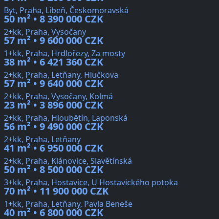
Byt, Praha, Libeň, Českomoravská
50 m² • 8 390 000 CZK
2+kk, Praha, Vysočany
57 m² • 9 600 000 CZK
1+kk, Praha, Hrdlořezy, Za mosty
38 m² • 6 421 360 CZK
2+kk, Praha, Letňany, Hlučkova
57 m² • 9 640 000 CZK
2+kk, Praha, Vysočany, Kolmá
23 m² • 3 896 000 CZK
2+kk, Praha, Hloubětín, Laponská
56 m² • 9 490 000 CZK
2+kk, Praha, Letňany
41 m² • 6 950 000 CZK
2+kk, Praha, Klánovice, Slavětínská
50 m² • 8 500 000 CZK
3+kk, Praha, Hostavice, U Hostavického potoka
70 m² • 11 900 000 CZK
1+kk, Praha, Letňany, Pavla Beneše
40 m² • 6 800 000 CZK