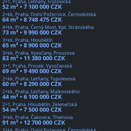
2+1, Praha, Letňany, Fryčovická
52 m² • 7 100 000 CZK
2+kk, Praha, Dolní Počernice, Černodolská
64 m² • 8 748 475 CZK
4+kk, Praha, Černý Most, Kpt. Stránského
73 m² • 9 990 000 CZK
3+kk, Praha, Hloubětín
65 m² • 8 900 000 CZK
3+kk, Praha, Vysočany, Prouzova
83 m² • 11 380 000 CZK
3+1, Praha, Prosek, Vysočanská
69 m² • 9 490 000 CZK
2+kk, Praha, Letňany, Tupolevova
60 m² • 8 290 000 CZK
2+kk, Praha, Letňany, Malkovského
44 m² • 6 100 000 CZK
2+1, Praha, Hloubětín, Zelenečská
54 m² • 7 500 000 CZK
3+kk, Praha, Čakovice, Theinova
91 m² • 12 700 000 CZK
2+kk, Praha, Dolní Počernice, Černodolská