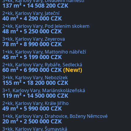
3+kk, Karlovy Vary, Divadelní náměstí
137 m² • 14 508 200 CZK
2+kk, Karlovy Vary, Jateční
40 m² • 4 290 000 CZK
2+kk, Karlovy Vary, Pod Jelením skokem
48 m² • 5 250 000 CZK
3+kk, Karlovy Vary, Zeyerova
78 m² • 8 990 000 CZK
1+kk, Karlovy Vary, Mattoniho nábřeží
45 m² • 5 199 000 CZK
2+kk, Karlovy Vary, Rybáře, Sedlecká
60 m² • 6 990 000 CZK
(New!)
3+kk, Karlovy Vary, Nebozízek
155 m² • 18 200 000 CZK
3+1, Karlovy Vary, Mariánskolázeňská
119 m² • 14 500 000 CZK
2+kk, Karlovy Vary, Krále Jiřího
49 m² • 5 990 000 CZK
1+kk, Karlovy Vary, Drahovice, Boženy Němcové
20 m² • 2 500 000 CZK
3+kk, Karlovy Vary, Šumavská