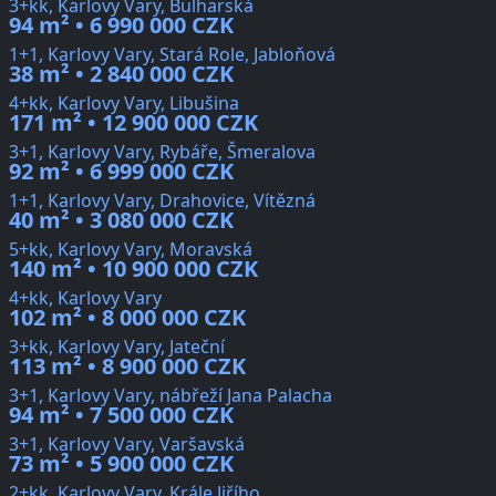
3+kk, Karlovy Vary, Bulharská
94 m² • 6 990 000 CZK
1+1, Karlovy Vary, Stará Role, Jabloňová
38 m² • 2 840 000 CZK
4+kk, Karlovy Vary, Libušina
171 m² • 12 900 000 CZK
3+1, Karlovy Vary, Rybáře, Šmeralova
92 m² • 6 999 000 CZK
1+1, Karlovy Vary, Drahovice, Vítězná
40 m² • 3 080 000 CZK
5+kk, Karlovy Vary, Moravská
140 m² • 10 900 000 CZK
4+kk, Karlovy Vary
102 m² • 8 000 000 CZK
3+kk, Karlovy Vary, Jateční
113 m² • 8 900 000 CZK
3+1, Karlovy Vary, nábřeží Jana Palacha
94 m² • 7 500 000 CZK
3+1, Karlovy Vary, Varšavská
73 m² • 5 900 000 CZK
2+kk, Karlovy Vary, Krále Jiřího