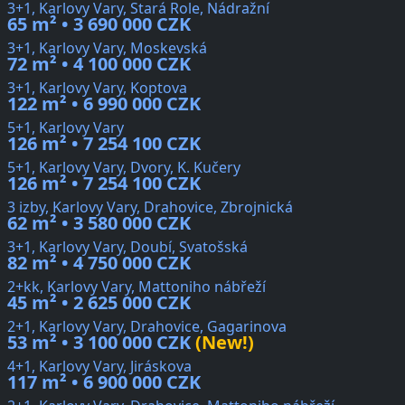
3+1, Karlovy Vary, Stará Role, Nádražní
65 m² • 3 690 000 CZK
3+1, Karlovy Vary, Moskevská
72 m² • 4 100 000 CZK
3+1, Karlovy Vary, Koptova
122 m² • 6 990 000 CZK
5+1, Karlovy Vary
126 m² • 7 254 100 CZK
5+1, Karlovy Vary, Dvory, K. Kučery
126 m² • 7 254 100 CZK
3 izby, Karlovy Vary, Drahovice, Zbrojnická
62 m² • 3 580 000 CZK
3+1, Karlovy Vary, Doubí, Svatošská
82 m² • 4 750 000 CZK
2+kk, Karlovy Vary, Mattoniho nábřeží
45 m² • 2 625 000 CZK
2+1, Karlovy Vary, Drahovice, Gagarinova
53 m² • 3 100 000 CZK
(New!)
4+1, Karlovy Vary, Jiráskova
117 m² • 6 900 000 CZK