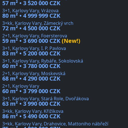
57 m² • 3 520 000 CZK
3+1, Karlovy Vary, Vrázova
80 m² • 4 999 999 CZK
3+kk, Karlovy Vary, Zámecký vrch
72 m² • 4 500 000 CZK
2+1, Karlovy Vary, Foersterova
59 m² • 3 690 000 CZK
(New!)
3+1, Karlovy Vary, I. P. Pavlova
83 m² • 5 200 000 CZK
3+1, Karlovy Vary, Rybáře, Sokolovská
60 m² • 3 780 000 CZK
2+1, Karlovy Vary, Moskevská
68 m² • 4 290 000 CZK
2+1, Karlovy Vary
60 m² • 3 799 000 CZK
3+1, Karlovy Vary, Stará Role, Dvořákova
63 m² • 3 990 000 CZK
3+kk, Karlovy Vary, Křižíkova
86 m² • 5 490 000 CZK
3+kk, Karlovy Vary, Drahovice, Mattoniho nábřeží