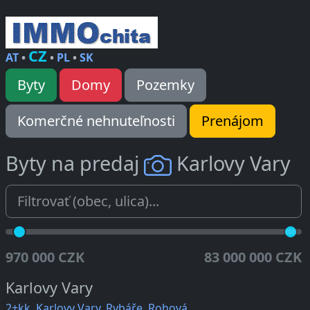
CZ
AT
•
•
PL
•
SK
Byty
Domy
Pozemky
Komerčné nehnuteľnosti
Prenájom
Byty na predaj
Karlovy Vary
970 000 CZK
83 000 000 CZK
Karlovy Vary
2+kk, Karlovy Vary, Rybáře, Rohová