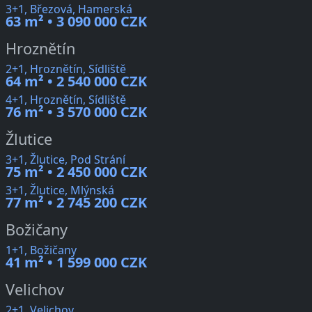
3+1, Březová, Hamerská
63 m² • 3 090 000 CZK
Hroznětín
2+1, Hroznětín, Sídliště
64 m² • 2 540 000 CZK
4+1, Hroznětín, Sídliště
76 m² • 3 570 000 CZK
Žlutice
3+1, Žlutice, Pod Strání
75 m² • 2 450 000 CZK
3+1, Žlutice, Mlýnská
77 m² • 2 745 200 CZK
Božičany
1+1, Božičany
41 m² • 1 599 000 CZK
Velichov
2+1, Velichov