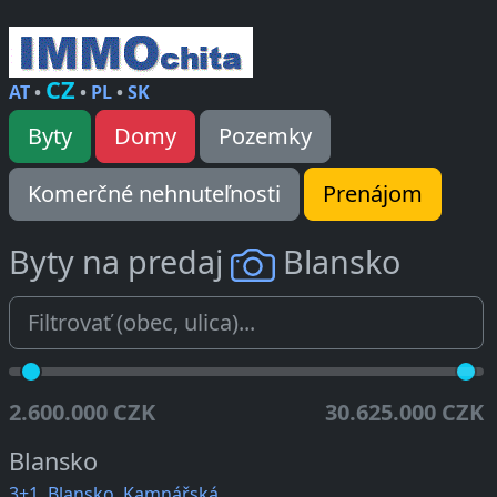
CZ
AT
•
•
PL
•
SK
Byty
Domy
Pozemky
Komerčné nehnuteľnosti
Prenájom
Byty na predaj
Blansko
2.600.000 CZK
30.625.000 CZK
Blansko
3+1, Blansko, Kamnářská