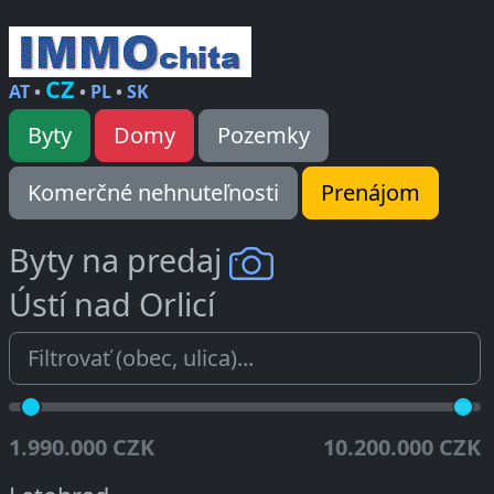
CZ
AT
•
•
PL
•
SK
Byty
Domy
Pozemky
Komerčné nehnuteľnosti
Prenájom
Byty na predaj
Ústí nad Orlicí
1.990.000 CZK
10.200.000 CZK