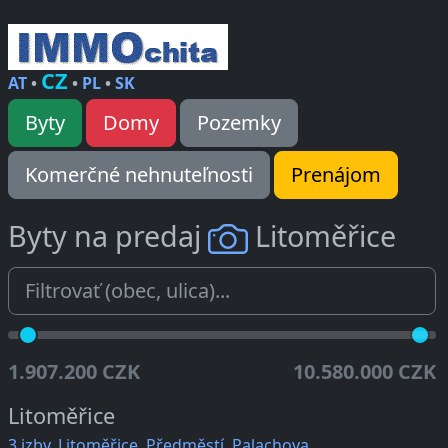
CZ
AT
•
•
PL
•
SK
Byty
Domy
Pozemky
Komerčné nehnuteľnosti
Prenájom
Byty na predaj
Litoměřice
1.907.200 CZK
10.580.000 CZK
Litoměřice
3 izby, Litoměřice, Předměstí, Palachova