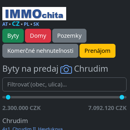
CZ
AT
•
•
PL
•
SK
Byty
Domy
Pozemky
Komerčné nehnuteľnosti
Prenájom
Byty na predaj
Chrudim
2.300.000 CZK
7.092.120 CZK
Chrudim
4+1, Chrudim II, Heydukova