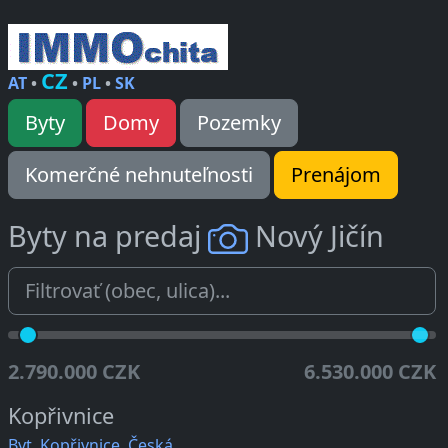
CZ
AT
•
•
PL
•
SK
Byty
Domy
Pozemky
Komerčné nehnuteľnosti
Prenájom
Byty na predaj
Nový Jičín
2.790.000 CZK
6.530.000 CZK
Kopřivnice
Byt, Kopřivnice, Česká