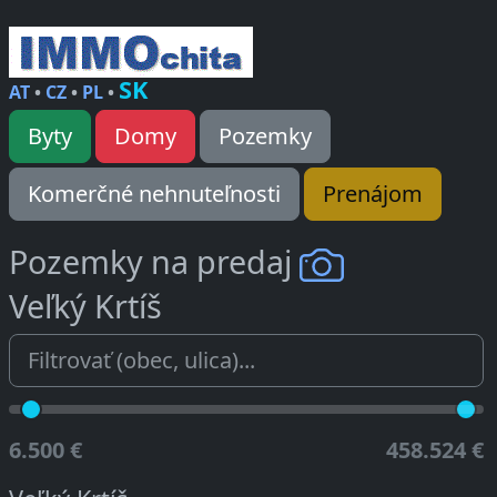
SK
AT
•
CZ
•
PL
•
Byty
Domy
Pozemky
Komerčné nehnuteľnosti
Prenájom
Pozemky na predaj
Veľký Krtíš
6.500 €
458.524 €