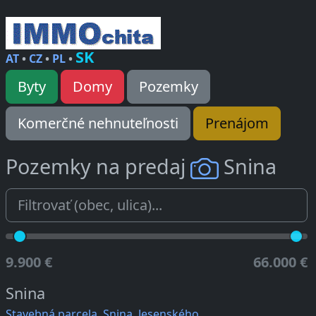
SK
AT
•
CZ
•
PL
•
Byty
Domy
Pozemky
Komerčné nehnuteľnosti
Prenájom
Pozemky na predaj
Snina
9.900 €
66.000 €
Snina
Stavebná parcela, Snina, Jesenského