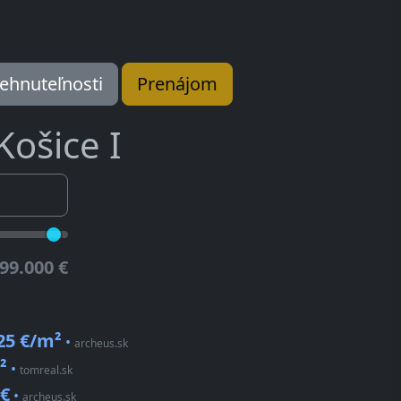
ehnuteľnosti
Prenájom
Košice I
99.000 €
25 €/m²
•
archeus.sk
²
•
tomreal.sk
 €
•
archeus.sk