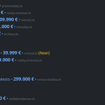
•
promoreality.sk
 €
•
reality.orionreal.sk
09.990 €
•
mmreal.sk
.000 €
•
rmreality.sk
€
•
archeus.sk
39.999 €
 •
•
(New!)
recloud.sk
9.000 €
•
reality.orionreal.sk
299.000 €
Mesto •
•
remax-slovakia.sk
0 €
•
realitykondasova.sk