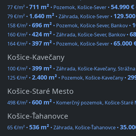
711 m²
54.990 €
77 €/m² •
• Pozemok, Košice-Sever •
1.640 m²
129.500
79 €/m² •
• Záhrada, Košice-Sever •
696 m²
1
158 €/m² •
• Pozemok, Košice-Sever, Bankov •
424 m²
68
160 €/m² •
• Záhrada, Košice-Sever, Bankov •
397 m²
65.000 
164 €/m² •
• Pozemok, Košice-Sever •
Košice-Kavečany
399 m²
100 €/m² •
• Záhrada, Košice-Kavečany, Strážna
2.400 m²
29
125 €/m² •
• Pozemok, Košice-Kavečany •
Košice-Staré Mesto
600 m²
498 €/m² •
• Komerčný pozemok, Košice-Staré 
Košice-Ťahanovce
536 m²
35.00
65 €/m² •
• Záhrada, Košice-Ťahanovce •