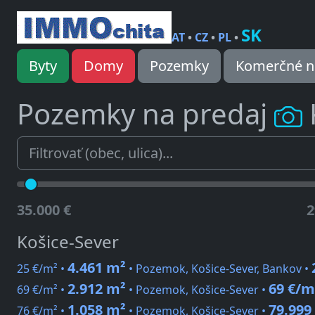
SK
AT
•
CZ
•
PL
•
Byty
Domy
Pozemky
Komerčné n
Pozemky na predaj
35.000 €
2
Košice-Sever
4.461 m²
25 €/m² •
• Pozemok, Košice-Sever, Bankov •
2.912 m²
69 €/m
69 €/m² •
• Pozemok, Košice-Sever •
1.058 m²
79.999
76 €/m² •
• Pozemok, Košice-Sever •