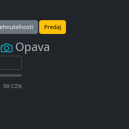
ehnuteľnosti
Predaj
m
Opava
50 CZK