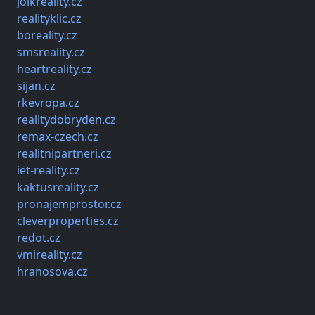
jolkreality.cz
realityklic.cz
boreality.cz
smsreality.cz
heartreality.cz
sijan.cz
rkevropa.cz
realitydobryden.cz
remax-czech.cz
realitnipartneri.cz
iet-reality.cz
kaktusreality.cz
pronajemprostor.cz
cleverproperties.cz
redot.cz
vmireality.cz
hranosova.cz