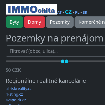
CZ
AT
•
•
PL
•
SK
Byty
Domy
Pozemky
Komerčné n
Pozemky na prenájo
50 CZK
Regionálne realitné kancelárie
allriskreality.cz
rksting.cz
avapo-rk.cz