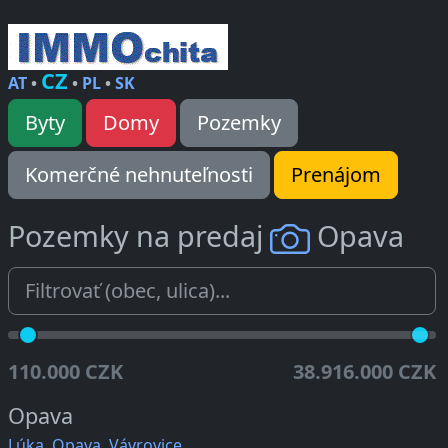
CZ
AT
•
•
PL
•
SK
Byty
Domy
Pozemky
Komerčné nehnuteľnosti
Prenájom
Pozemky na predaj
Opava
110.000 CZK
38.916.000 CZK
Opava
Lúka, Opava, Vávrovice