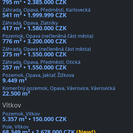
795 m² • 2.385.000 CZK
Záhrada, Opava, Předměstí, Karlovecká
541 m² • 1.999.999 CZK
Záhrada, Opava, Zlatníky
417 m² • 1.580.000 CZK
Pozemok, Opava (nečleněná část města)
776 m² • 3.200.000 CZK
Záhrada, Opava (nečleněná část města)
275 m² • 1.550.000 CZK
Záhrada, Opava, Předměstí, Otická
257 m² • 1.550.000 CZK
Pozemok, Opava, Jaktař, Žižkova
9.449 m²
Komerčný pozemok, Opava, Vávrovice, Vávrovická
22.500 m²
Vítkov
Pozemok, Vítkov
5.357 m² • 150.000 CZK
Pole, Vítkov
68.349 m² • 2.678.000 CZK
(New!)