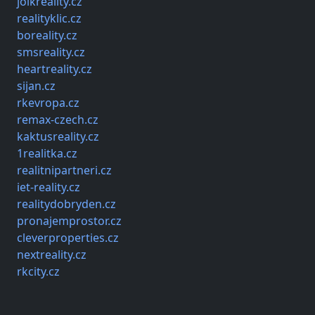
jolkreality.cz
realityklic.cz
boreality.cz
smsreality.cz
heartreality.cz
sijan.cz
rkevropa.cz
remax-czech.cz
kaktusreality.cz
1realitka.cz
realitnipartneri.cz
iet-reality.cz
realitydobryden.cz
pronajemprostor.cz
cleverproperties.cz
nextreality.cz
rkcity.cz