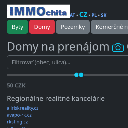
CZ
AT
•
•
PL
•
SK
Byty
Domy
Pozemky
Komerčné n
Domy na prenájom
50 CZK
Regionálne realitné kancelárie
allriskreality.cz
avapo-rk.cz
rksting.cz