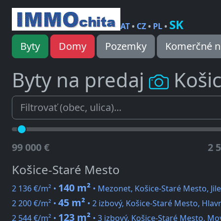
SK
AT
•
CZ
•
PL
•
Byty
Domy
Pozemky
Komerčné n
Byty na predaj
Košic
99 000 €
2 
Košice-Staré Mesto
140 m²
2 136 €/m² •
• Mezonet, Košice-Staré Mesto, Ji
45 m²
2 200 €/m² •
• 2 izbový, Košice-Staré Mesto, Hlav
123 m²
2 544 €/m² •
• 3 izbový, Košice-Staré Mesto, M