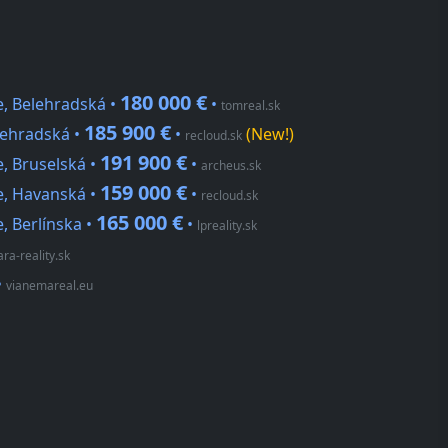
180 000 €
e, Belehradská •
•
tomreal.sk
185 900 €
lehradská •
•
(New!)
recloud.sk
191 900 €
e, Bruselská •
•
archeus.sk
159 000 €
ce, Havanská •
•
recloud.sk
165 000 €
, Berlínska •
•
lpreality.sk
ara-reality.sk
•
vianemareal.eu