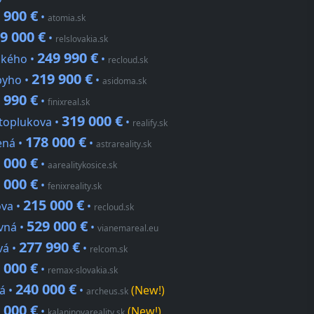
 900 €
•
atomia.sk
9 000 €
•
relslovakia.sk
249 990 €
ckého •
•
recloud.sk
219 900 €
byho •
•
asidoma.sk
 990 €
•
finixreal.sk
319 000 €
ätoplukova •
•
realify.sk
178 000 €
ená •
•
astrareality.sk
 000 €
•
aarealitykosice.sk
 000 €
•
fenixreality.sk
215 000 €
ova •
•
recloud.sk
529 000 €
avná •
•
vianemareal.eu
277 990 €
vá •
•
relcom.sk
 000 €
•
remax-slovakia.sk
240 000 €
á •
•
(New!)
archeus.sk
 000 €
•
(New!)
kalaninovareality.sk