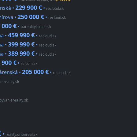
229 900 €
anská •
•
recloud.sk
250 000 €
mírova •
•
recloud.sk
 000 €
•
aarealitykosice.sk
459 990 €
na •
•
recloud.sk
399 990 €
na •
•
recloud.sk
389 990 €
na •
•
recloud.sk
 900 €
•
relcom.sk
205 000 €
járenská •
•
recloud.sk
ereality.sk
yvaniereality.sk
€
•
reality.orionreal.sk