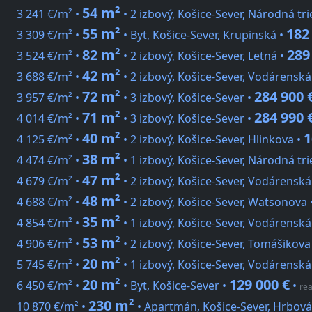
54 m²
3 241 €/m² •
• 2 izbový, Košice-Sever, Národná tr
55 m²
182
3 309 €/m² •
• Byt, Košice-Sever, Krupinská •
82 m²
289
3 524 €/m² •
• 2 izbový, Košice-Sever, Letná •
42 m²
3 688 €/m² •
• 2 izbový, Košice-Sever, Vodárenská
72 m²
284 900 
3 957 €/m² •
• 3 izbový, Košice-Sever •
71 m²
284 990 
4 014 €/m² •
• 3 izbový, Košice-Sever •
40 m²
1
4 125 €/m² •
• 2 izbový, Košice-Sever, Hlinkova •
38 m²
4 474 €/m² •
• 1 izbový, Košice-Sever, Národná tr
47 m²
4 679 €/m² •
• 2 izbový, Košice-Sever, Vodárenská
48 m²
4 688 €/m² •
• 2 izbový, Košice-Sever, Watsonova 
35 m²
4 854 €/m² •
• 1 izbový, Košice-Sever, Vodárenská
53 m²
4 906 €/m² •
• 2 izbový, Košice-Sever, Tomášikova
20 m²
5 745 €/m² •
• 1 izbový, Košice-Sever, Vodárenská
20 m²
129 000 €
6 450 €/m² •
• Byt, Košice-Sever •
•
rea
230 m²
10 870 €/m² •
• Apartmán, Košice-Sever, Hrbová