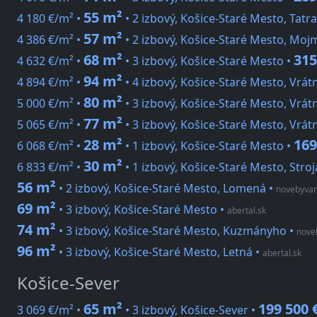
55 m²
4 180 €/m² •
• 2 izbový, Košice-Staré Mesto, Tatr
57 m²
4 386 €/m² •
• 2 izbový, Košice-Staré Mesto, Moj
68 m²
315
4 632 €/m² •
• 3 izbový, Košice-Staré Mesto •
94 m²
4 894 €/m² •
• 4 izbový, Košice-Staré Mesto, Vrát
80 m²
5 000 €/m² •
• 3 izbový, Košice-Staré Mesto, Vrát
77 m²
5 065 €/m² •
• 3 izbový, Košice-Staré Mesto, Vrát
28 m²
169
6 068 €/m² •
• 1 izbový, Košice-Staré Mesto •
30 m²
6 833 €/m² •
• 1 izbový, Košice-Staré Mesto, Stro
56 m²
• 2 izbový, Košice-Staré Mesto, Lomená
•
novebyvani
69 m²
• 3 izbový, Košice-Staré Mesto
•
abertal.sk
74 m²
• 3 izbový, Košice-Staré Mesto, Kuzmányho
•
noveb
96 m²
• 3 izbový, Košice-Staré Mesto, Letná
•
abertal.sk
Košice-Sever
65 m²
199 500 
3 069 €/m² •
• 3 izbový, Košice-Sever •