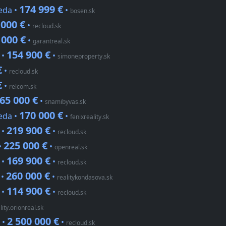
174 999 €
ieda •
•
bosen.sk
 000 €
•
recloud.sk
 000 €
•
garantreal.sk
154 900 €
 •
•
simoneproperty.sk
€
•
recloud.sk
€
•
relcom.sk
65 000 €
•
snamibyvas.sk
170 000 €
ieda •
•
fenixreality.sk
219 900 €
 •
•
recloud.sk
225 000 €
•
•
openreal.sk
169 900 €
 •
•
recloud.sk
260 000 €
 •
•
realitykondasova.sk
114 900 €
 •
•
recloud.sk
lity.orionreal.sk
2 500 000 €
 •
•
recloud.sk