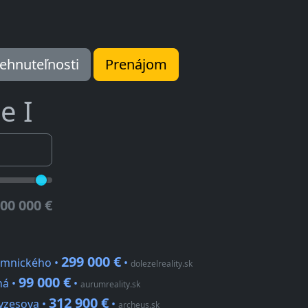
ehnuteľnosti
Prenájom
e I
500 000 €
299 000 €
lemnického •
•
dolezelreality.sk
99 000 €
ná •
•
aurumreality.sk
312 900 €
oyzesova •
•
archeus.sk