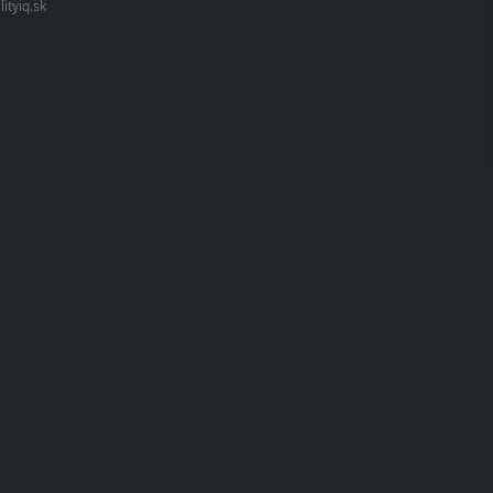
lityiq.sk
gistrácia
O IMMOchita