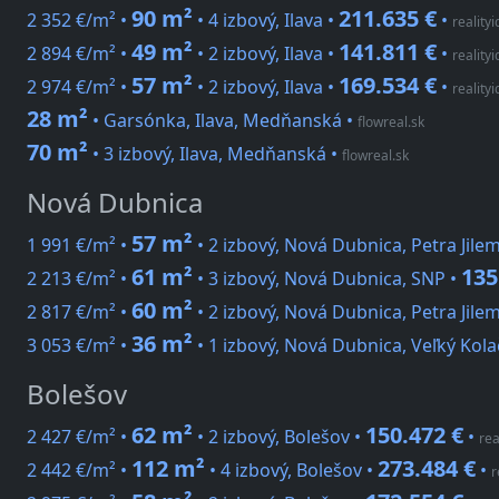
90 m²
211.635 €
2 352 €/m² •
• 4 izbový, Ilava •
•
realityi
49 m²
141.811 €
2 894 €/m² •
• 2 izbový, Ilava •
•
realityi
57 m²
169.534 €
2 974 €/m² •
• 2 izbový, Ilava •
•
realityi
28 m²
• Garsónka, Ilava, Medňanská
•
flowreal.sk
70 m²
• 3 izbový, Ilava, Medňanská
•
flowreal.sk
Nová Dubnica
57 m²
1 991 €/m² •
• 2 izbový, Nová Dubnica, Petra Jile
61 m²
135
2 213 €/m² •
• 3 izbový, Nová Dubnica, SNP •
60 m²
2 817 €/m² •
• 2 izbový, Nová Dubnica, Petra Jile
36 m²
3 053 €/m² •
• 1 izbový, Nová Dubnica, Veľký Kola
Bolešov
62 m²
150.472 €
2 427 €/m² •
• 2 izbový, Bolešov •
•
rea
112 m²
273.484 €
2 442 €/m² •
• 4 izbový, Bolešov •
•
r