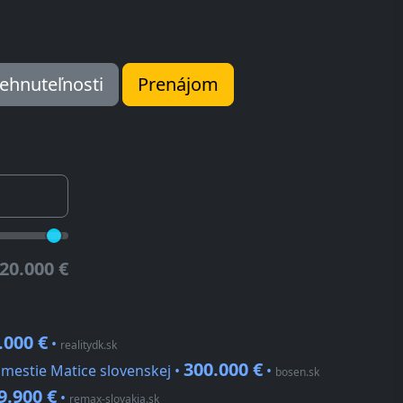
ehnuteľnosti
Prenájom
20.000 €
.000 €
•
realitydk.sk
300.000 €
mestie Matice slovenskej •
•
bosen.sk
9.900 €
•
remax-slovakia.sk