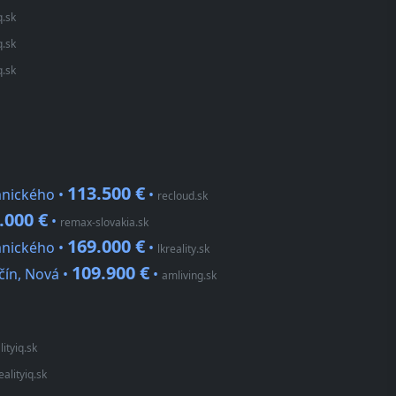
q.sk
q.sk
q.sk
113.500 €
mnického •
•
recloud.sk
.000 €
•
remax-slovakia.sk
169.000 €
mnického •
•
lkreality.sk
109.900 €
čín, Nová •
•
amliving.sk
lityiq.sk
ealityiq.sk