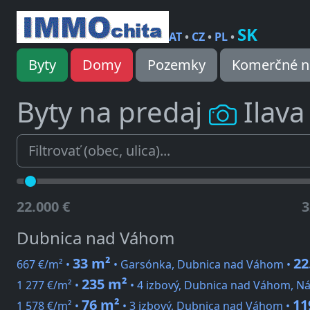
SK
AT
•
CZ
•
PL
•
Byty
Domy
Pozemky
Komerčné n
Byty na predaj
Ilava
22.000 €
3
Dubnica nad Váhom
33 m²
22
667 €/m² •
• Garsónka, Dubnica nad Váhom •
235 m²
1 277 €/m² •
• 4 izbový, Dubnica nad Váhom, Ná
76 m²
11
1 578 €/m² •
• 3 izbový, Dubnica nad Váhom •