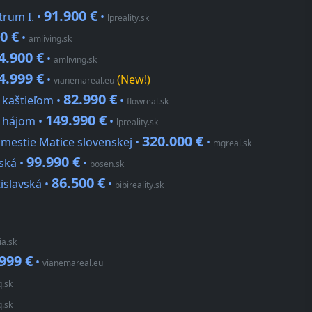
91.900 €
trum I. •
•
lpreality.sk
0 €
•
amliving.sk
4.900 €
•
amliving.sk
4.999 €
•
(New!)
vianemareal.eu
82.990 €
 kaštieľom •
•
flowreal.sk
149.990 €
d hájom •
•
lpreality.sk
320.000 €
mestie Matice slovenskej •
•
mgreal.sk
99.990 €
ská •
•
bosen.sk
86.500 €
islavská •
•
bibireality.sk
ia.sk
999 €
•
vianemareal.eu
q.sk
q.sk