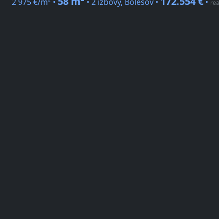
58 m²
172.554 €
2 975 €/m² •
• 2 izbový, Bolešov •
•
rea
Národná stránka
Byty na predaj Ilava
IMMOchita je nekomerčný vyhľadávač nehnuteľností
Re