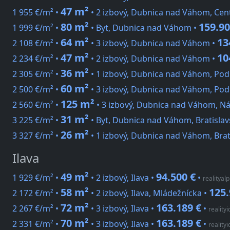
47 m²
1 955 €/m² •
• 2 izbový, Dubnica nad Váhom, Cen
80 m²
159.90
1 999 €/m² •
• Byt, Dubnica nad Váhom •
64 m²
13
2 108 €/m² •
• 3 izbový, Dubnica nad Váhom •
47 m²
10
2 234 €/m² •
• 2 izbový, Dubnica nad Váhom •
36 m²
2 305 €/m² •
• 1 izbový, Dubnica nad Váhom, Pod
60 m²
2 500 €/m² •
• 3 izbový, Dubnica nad Váhom, Po
125 m²
2 560 €/m² •
• 3 izbový, Dubnica nad Váhom, Ná
31 m²
3 225 €/m² •
• Byt, Dubnica nad Váhom, Bratislav
26 m²
3 327 €/m² •
• 1 izbový, Dubnica nad Váhom, Brat
Ilava
49 m²
94.500 €
1 929 €/m² •
• 2 izbový, Ilava •
•
realityalp
58 m²
125.
2 172 €/m² •
• 2 izbový, Ilava, Mládežnícka •
72 m²
163.189 €
2 267 €/m² •
• 3 izbový, Ilava •
•
realityi
70 m²
163.189 €
2 331 €/m² •
• 3 izbový, Ilava •
•
realityi