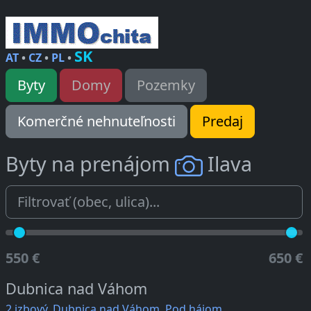
SK
AT
•
CZ
•
PL
•
Byty
Domy
Pozemky
Komerčné nehnuteľnosti
Predaj
Byty na prenájom
Ilava
550 €
650 €
Dubnica nad Váhom
2 izbový, Dubnica nad Váhom, Pod hájom