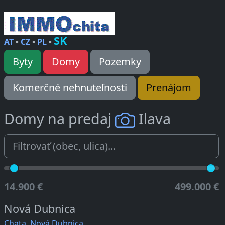
SK
AT
•
CZ
•
PL
•
Byty
Domy
Pozemky
Komerčné nehnuteľnosti
Prenájom
Domy na predaj
Ilava
14.900 €
499.000 €
Nová Dubnica
Chata, Nová Dubnica