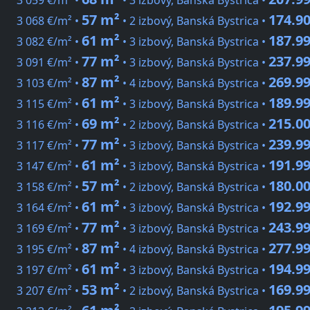
3 059 €/m² •
• 3 izbový, Banská Bystrica •
57 m²
174.90
3 068 €/m² •
• 2 izbový, Banská Bystrica •
61 m²
187.99
3 082 €/m² •
• 3 izbový, Banská Bystrica •
77 m²
237.99
3 091 €/m² •
• 3 izbový, Banská Bystrica •
87 m²
269.99
3 103 €/m² •
• 4 izbový, Banská Bystrica •
61 m²
189.99
3 115 €/m² •
• 3 izbový, Banská Bystrica •
69 m²
215.00
3 116 €/m² •
• 2 izbový, Banská Bystrica •
77 m²
239.99
3 117 €/m² •
• 3 izbový, Banská Bystrica •
61 m²
191.99
3 147 €/m² •
• 3 izbový, Banská Bystrica •
57 m²
180.00
3 158 €/m² •
• 2 izbový, Banská Bystrica •
61 m²
192.99
3 164 €/m² •
• 3 izbový, Banská Bystrica •
77 m²
243.99
3 169 €/m² •
• 3 izbový, Banská Bystrica •
87 m²
277.99
3 195 €/m² •
• 4 izbový, Banská Bystrica •
61 m²
194.99
3 197 €/m² •
• 3 izbový, Banská Bystrica •
53 m²
169.99
3 207 €/m² •
• 2 izbový, Banská Bystrica •