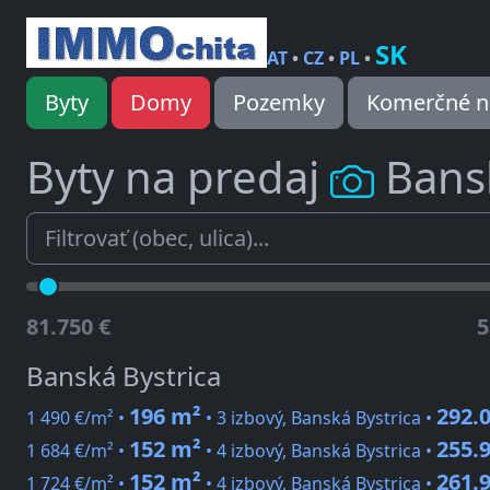
SK
AT
•
CZ
•
PL
•
Byty
Domy
Pozemky
Komerčné n
Byty na predaj
Bans
81.750 €
5
Banská Bystrica
196 m²
292.0
1 490 €/m² •
• 3 izbový, Banská Bystrica •
152 m²
255.9
1 684 €/m² •
• 4 izbový, Banská Bystrica •
152 m²
261.9
1 724 €/m² •
• 4 izbový, Banská Bystrica •