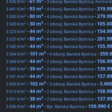
61 m²
3 426 €/m² •
• 3 izbový, Banská Bystrica, Fončord
93 m²
319.99
3 441 €/m² •
• 4 izbový, Banská Bystrica •
80 m²
279.99
3 500 €/m² •
• 4 izbový, Banská Bystrica •
30 m²
105.00
3 500 €/m² •
• 1 izbový, Banská Bystrica •
44 m²
154.99
3 523 €/m² •
• 2 izbový, Banská Bystrica •
80 m²
281.99
3 525 €/m² •
• 4 izbový, Banská Bystrica •
44 m²
155.99
3 545 €/m² •
• 2 izbový, Banská Bystrica •
101 m²
359.9
3 564 €/m² •
• 4 izbový, Banská Bystrica •
44 m²
156.99
3 568 €/m² •
• 2 izbový, Banská Bystrica •
39 m²
139.99
3 589 €/m² •
• 2 izbový, Banská Bystrica •
44 m²
157.99
3 591 €/m² •
• 2 izbový, Banská Bystrica •
102 m²
3.60
3 600 €/m² •
• 3 izbový, Banská Bystrica •
44 m²
158.99
3 613 €/m² •
• 2 izbový, Banská Bystrica •
38 m²
137.99
3 631 €/m² •
• 2 izbový, Banská Bystrica •
44 m²
159.990 €
3 636 €/m² •
• Byt, Banská Bystrica •