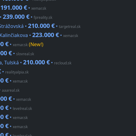
191.000 €
•
•
xemar.sk
239.000 €
 •
•
fpreality.sk
210.000 €
 Strážovská •
•
targetreal.sk
223.000 €
 Kalinčiakova •
•
xemar.sk
0 €
•
(New!)
xemar.sk
00 €
•
slovreal.sk
210.000 €
a, Tulská •
•
recloud.sk
€
•
realityalpia.sk
0 €
•
xemar.sk
•
aaareal.sk
00 €
•
xemar.sk
0 €
•
levelreal.sk
0 €
•
xemar.sk
0 €
•
xemar.sk
0 €
•
levelreal.sk