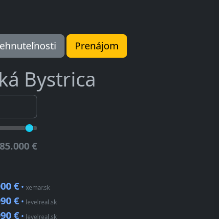
ehnuteľnosti
Prenájom
ká Bystrica
85.000 €
00 €
•
xemar.sk
90 €
•
levelreal.sk
90 €
•
levelreal.sk