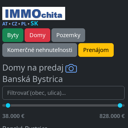
SK
AT
•
CZ
•
PL
•
Byty
Domy
Pozemky
Komerčné nehnuteľnosti
Prenájom
Domy na predaj
Banská Bystrica
38.000 €
828.000 €