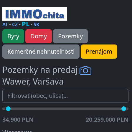
PL
AT
•
CZ
•
•
SK
Byty
Domy
Pozemky
Komerčné nehnuteľnosti
Prenájom
Pozemky na predaj
Wawer, Varšava
34.900 PLN
20.259.000 PLN