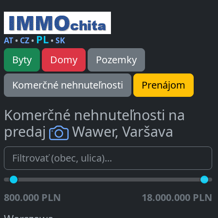
PL
AT
•
CZ
•
•
SK
Byty
Domy
Pozemky
Komerčné nehnuteľnosti
Prenájom
Komerčné nehnuteľnosti na
predaj
Wawer, Varšava
800.000 PLN
18.000.000 PLN