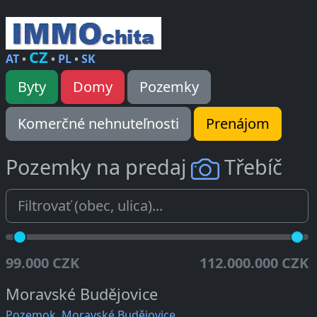
CZ
AT
•
•
PL
•
SK
Byty
Domy
Pozemky
Komerčné nehnuteľnosti
Prenájom
Pozemky na predaj
Třebíč
99.000 CZK
112.000.000 CZK
Moravské Budějovice
Pozemok, Moravské Budějovice