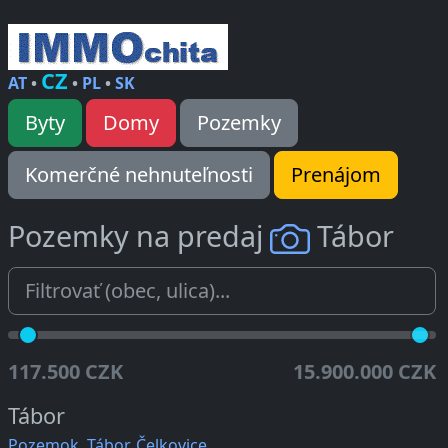
CZ
AT
•
•
PL
•
SK
Byty
Domy
Pozemky
Komerčné nehnuteľnosti
Prenájom
Pozemky na predaj
Tábor
117.500 CZK
15.900.000 CZK
Tábor
Pozemok, Tábor, Čelkovice